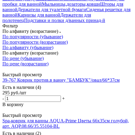
пробки для ванной
Мыльницы,дозаторы,ковши
Шторы для
ванной
Держатели для туалетной бумаги
Сиденья решетки для
ванной
Карнизы для ванной
Держатели для
полотенец
Подставки и полки д/ванных принад-й
Фильтр
По алфавиту (возрастание)
По популярности (убывание)
По популярности (возрастание)
По алфавиту (убывание)
По алфавиту (возрастание)
По цене (убывание)
По цене (возрастание)
Быстрый просмотр
39-767 Коврик против.в ванну "БАМБУК"/овал/66*37см
Есть в наличии (4)
295
руб.
/шт
-
+
В корзину
Быстрый просмотр
Spa-коврик для ванны AQUA-Prime Цветы 66х35см голубой,
арт. AQP.08.66/35.55104-BL
Есть в наличии (2)