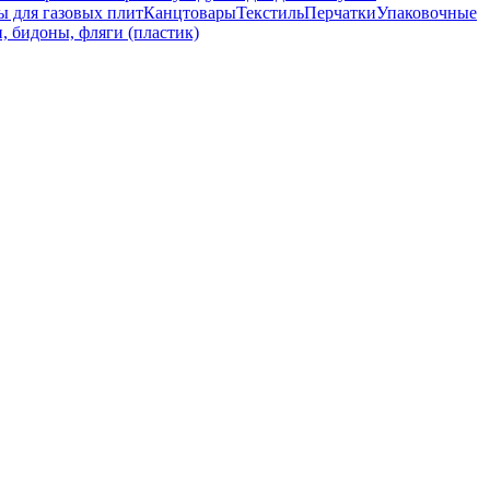
ы для газовых плит
Канцтовары
Текстиль
Перчатки
Упаковочные
, бидоны, фляги (пластик)