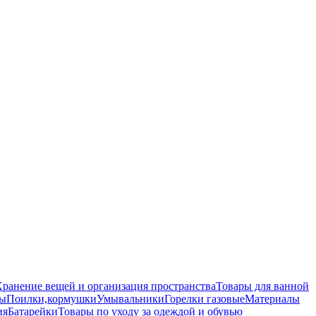
ранение вещей и организация пространства
Товары для ванной
цы
Поилки,кормушки
Умывальники
Горелки газовые
Материалы
ия
Батарейки
Товары по уходу за одеждой и обувью