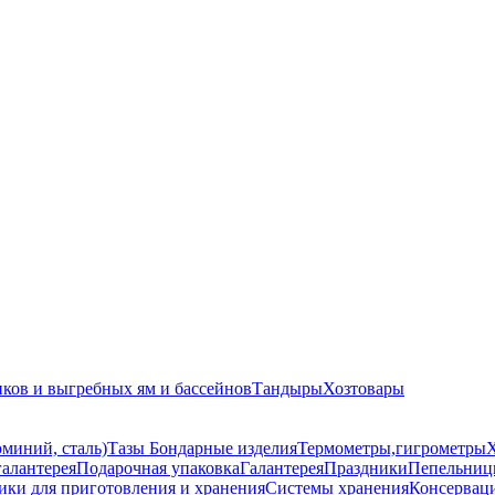
иков и выгребных ям и бассейнов
Тандыры
Хозтовары
миний, сталь)
Тазы
Бондарные изделия
Термометры,гигрометры
Х
алантерея
Подарочная упаковка
Галантерея
Праздники
Пепельни
ики для приготовления и хранения
Системы хранения
Консервац