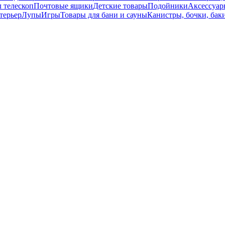
 телескоп
Почтовые ящики
Детские товары
Подойники
Аксессуар
терьер
Лупы
Игры
Товары для бани и сауны
Канистры, бочки, баки