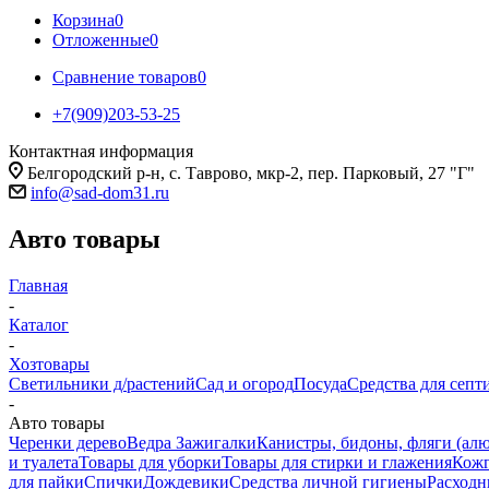
Корзина
0
Отложенные
0
Сравнение товаров
0
+7(909)203-53-25
Контактная информация
Белгородский р-н, с. Таврово, мкр-2, пер. Парковый, 27 "Г"
info@sad-dom31.ru
Авто товары
Главная
-
Каталог
-
Хозтовары
Светильники д/растений
Сад и огород
Посуда
Средства для септ
-
Авто товары
Черенки дерево
Ведра
Зажигалки
Канистры, бидоны, фляги (алю
и туалета
Товары для уборки
Товары для стирки и глажения
Кожг
для пайки
Спички
Дождевики
Средства личной гигиены
Расходн