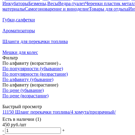
Инкубаторы
Безмены,Весы
Ведра-туалет
Черенки пластик металл
материалы
Самогоноварение и виноделие
Товары для отдыха
Ин
Губки,салфетки
Ароматизаторы
Шланги для перекачки топлива
Мешки для колес
Фильтр
По алфавиту (возрастание)
По популярности (убывание)
По популярности (возрастание)
По алфавиту (убывание)
По алфавиту (возрастание)
По цене (убывание)
По цене (возрастание)
Быстрый просмотр
11150 Шланг перекачки топлива/4 хомута/прозрачный/
Есть в наличии (1)
450
руб.
/шт
-
+