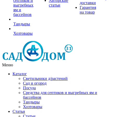
септиков и
Авторские
доставки
выгребных
статьи
Гарантия
ям и
на товар
бассейнов
Тандыры
Хозтовары
Меню
Каталог
Светильники д/растений
Сад и огород
Посуда
Средства для септиков и выгребных ям и
бассейнов
Тандыры
Хозтовары
Статьи
Статьи