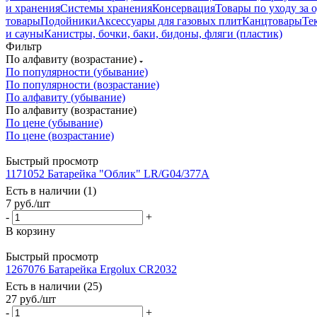
и хранения
Системы хранения
Консервация
Товары по уходу за
товары
Подойники
Аксессуары для газовых плит
Канцтовары
Те
и сауны
Канистры, бочки, баки, бидоны, фляги (пластик)
Фильтр
По алфавиту (возрастание)
По популярности (убывание)
По популярности (возрастание)
По алфавиту (убывание)
По алфавиту (возрастание)
По цене (убывание)
По цене (возрастание)
Быстрый просмотр
1171052 Батарейка "Облик" LR/G04/377A
Есть в наличии (1)
7
руб.
/шт
-
+
В корзину
Быстрый просмотр
1267076 Батарейка Ergolux CR2032
Есть в наличии (25)
27
руб.
/шт
-
+