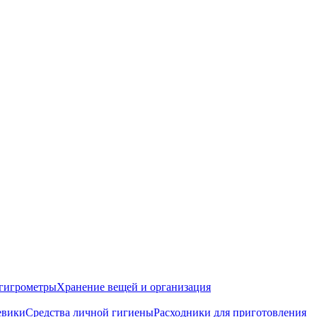
гигрометры
Хранение вещей и организация
евики
Средства личной гигиены
Расходники для приготовления