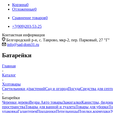
Корзина
0
Отложенные
0
Сравнение товаров
0
+7(909)203-53-25
Контактная информация
Белгородский р-н, с. Таврово, мкр-2, пер. Парковый, 27 "Г"
info@sad-dom31.ru
Батарейки
Главная
-
Каталог
-
Хозтовары
Светильники д/растений
Сад и огород
Посуда
Средства для септ
-
Батарейки
Черенки дерево
Ведра
Авто товары
Зажигалки
Канистры, бидоны
пространства
Товары для ванной и туалета
Товары для уборки
То
упаковка
Галантерея
Праздники
Пепельницы
Поилки,кормушки
У