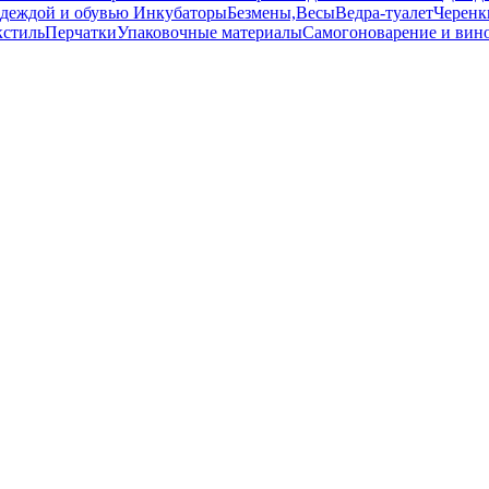
 одеждой и обувью
Инкубаторы
Безмены,Весы
Ведра-туалет
Черенк
кстиль
Перчатки
Упаковочные материалы
Самогоноварение и вин