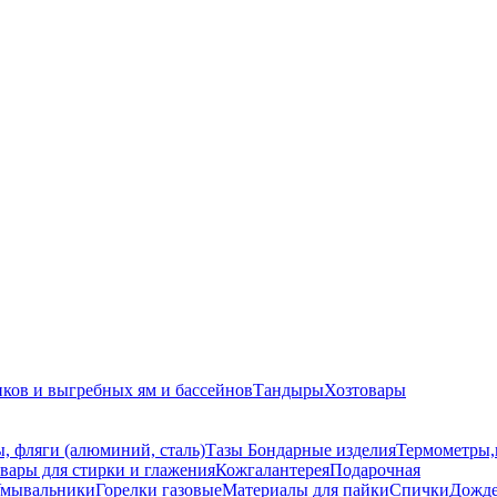
иков и выгребных ям и бассейнов
Тандыры
Хозтовары
, фляги (алюминий, сталь)
Тазы
Бондарные изделия
Термометры,
вары для стирки и глажения
Кожгалантерея
Подарочная
мывальники
Горелки газовые
Материалы для пайки
Спички
Дожд