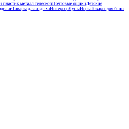
и пластик металл телескоп
Почтовые ящики
Детские
оделие
Товары для отдыха
Интерьер
Лупы
Игры
Товары для бани