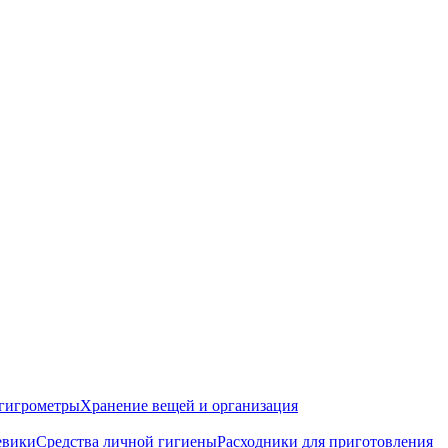
гигрометры
Хранение вещей и организация
евики
Средства личной гигиены
Расходники для приготовления