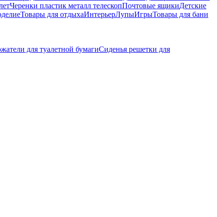
лет
Черенки пластик металл телескоп
Почтовые ящики
Детские
оделие
Товары для отдыха
Интерьер
Лупы
Игры
Товары для бани
жатели для туалетной бумаги
Сиденья решетки для