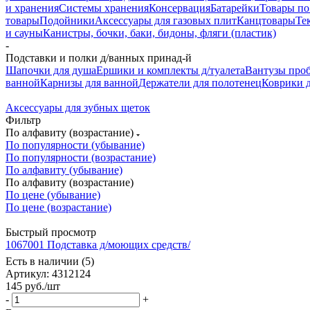
и хранения
Системы хранения
Консервация
Батарейки
Товары по
товары
Подойники
Аксессуары для газовых плит
Канцтовары
Те
и сауны
Канистры, бочки, баки, бидоны, фляги (пластик)
-
Подставки и полки д/ванных принад-й
Шапочки для душа
Ершики и комплекты д/туалета
Вантузы проб
ванной
Карнизы для ванной
Держатели для полотенец
Коврики 
Аксессуары для зубных щеток
Фильтр
По алфавиту (возрастание)
По популярности (убывание)
По популярности (возрастание)
По алфавиту (убывание)
По алфавиту (возрастание)
По цене (убывание)
По цене (возрастание)
Быстрый просмотр
1067001 Подставка д/моющих средств/
Есть в наличии (5)
Артикул: 4312124
145
руб.
/шт
-
+