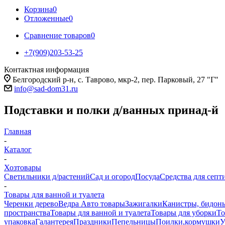
Корзина
0
Отложенные
0
Сравнение товаров
0
+7(909)203-53-25
Контактная информация
Белгородский р-н, с. Таврово, мкр-2, пер. Парковый, 27 "Г"
info@sad-dom31.ru
Подставки и полки д/ванных принад-й
Главная
-
Каталог
-
Хозтовары
Светильники д/растений
Сад и огород
Посуда
Средства для септ
-
Товары для ванной и туалета
Черенки дерево
Ведра
Авто товары
Зажигалки
Канистры, бидоны
пространства
Товары для ванной и туалета
Товары для уборки
То
упаковка
Галантерея
Праздники
Пепельницы
Поилки,кормушки
У