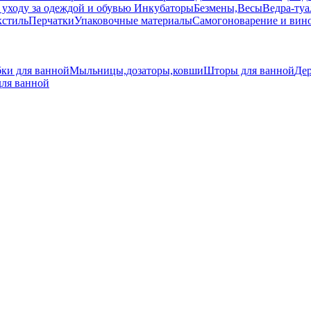
 уходу за одеждой и обувью
Инкубаторы
Безмены,Весы
Ведра-туа
кстиль
Перчатки
Упаковочные материалы
Самогоноварение и вин
ки для ванной
Мыльницы,дозаторы,ковши
Шторы для ванной
Дер
для ванной