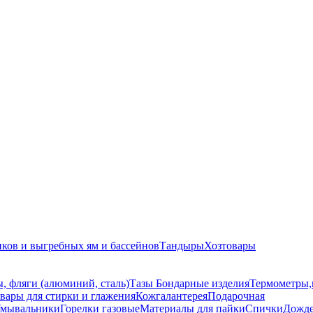
иков и выгребных ям и бассейнов
Тандыры
Хозтовары
, фляги (алюминий, сталь)
Тазы
Бондарные изделия
Термометры,
вары для стирки и глажения
Кожгалантерея
Подарочная
мывальники
Горелки газовые
Материалы для пайки
Спички
Дожд