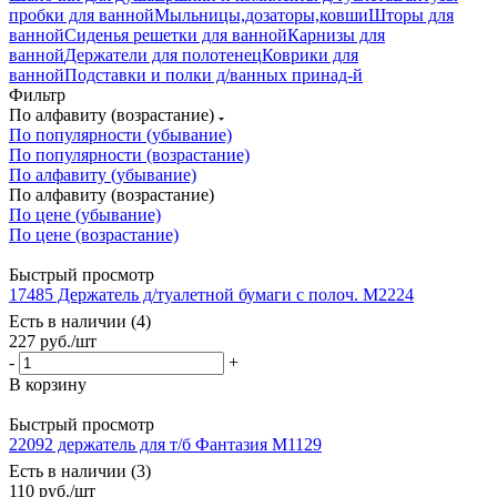
пробки для ванной
Мыльницы,дозаторы,ковши
Шторы для
ванной
Сиденья решетки для ванной
Карнизы для
ванной
Держатели для полотенец
Коврики для
ванной
Подставки и полки д/ванных принад-й
Фильтр
По алфавиту (возрастание)
По популярности (убывание)
По популярности (возрастание)
По алфавиту (убывание)
По алфавиту (возрастание)
По цене (убывание)
По цене (возрастание)
Быстрый просмотр
17485 Держатель д/туалетной бумаги с полоч. М2224
Есть в наличии (4)
227
руб.
/шт
-
+
В корзину
Быстрый просмотр
22092 держатель для т/б Фантазия М1129
Есть в наличии (3)
110
руб.
/шт