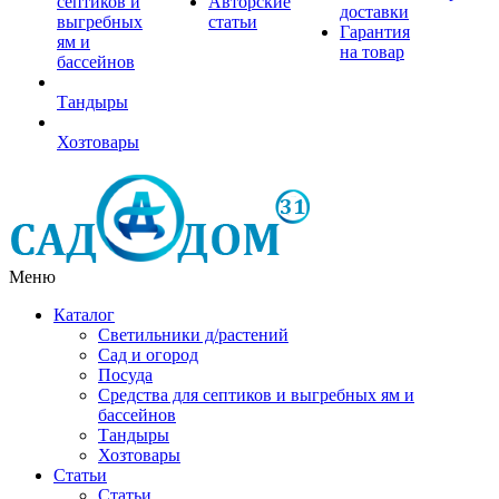
септиков и
Авторские
доставки
выгребных
статьи
Гарантия
ям и
на товар
бассейнов
Тандыры
Хозтовары
Меню
Каталог
Светильники д/растений
Сад и огород
Посуда
Средства для септиков и выгребных ям и
бассейнов
Тандыры
Хозтовары
Статьи
Статьи