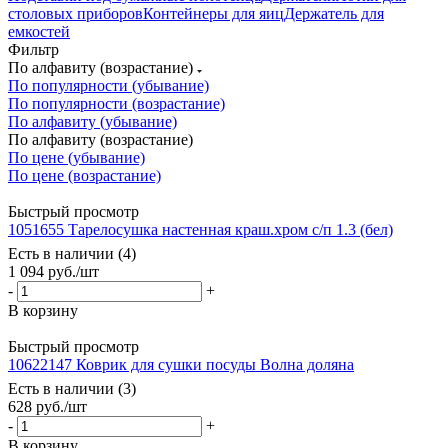
столовых приборов
Контейнеры для яиц
Держатель для
емкостей
Фильтр
По алфавиту (возрастание)
По популярности (убывание)
По популярности (возрастание)
По алфавиту (убывание)
По алфавиту (возрастание)
По цене (убывание)
По цене (возрастание)
Быстрый просмотр
1051655 Тарелосушка настенная краш.хром с/п 1.3 (бел)
Есть в наличии (4)
1 094
руб.
/шт
-
+
В корзину
Быстрый просмотр
10622147 Коврик для сушки посуды Волна доляна
Есть в наличии (3)
628
руб.
/шт
-
+
В корзину