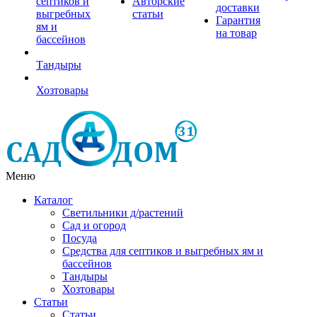
септиков и
Авторские
доставки
выгребных
статьи
Гарантия
ям и
на товар
бассейнов
Тандыры
Хозтовары
Меню
Каталог
Светильники д/растений
Сад и огород
Посуда
Средства для септиков и выгребных ям и
бассейнов
Тандыры
Хозтовары
Статьи
Статьи