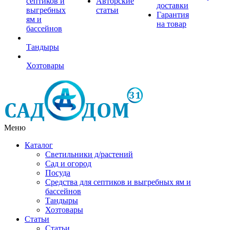
септиков и
Авторские
доставки
выгребных
статьи
Гарантия
ям и
на товар
бассейнов
Тандыры
Хозтовары
Меню
Каталог
Светильники д/растений
Сад и огород
Посуда
Средства для септиков и выгребных ям и
бассейнов
Тандыры
Хозтовары
Статьи
Статьи