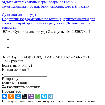
отдыха
Интерьер
Лупы
Игры
Товары для бани и
сауны
Канистры, бочки, баки, бидоны, фляги (пластик)
-
Сушилки для посуды
Подставки под бумажные полотенца
Держатели
Лотки для
столовых приборов
Контейнеры для яиц
Держатель для
емкостей
-
97989 Сушилка для посуды 2-х ярусная МС-2307739-1
97989 Сушилка для посуды 2-х ярусная МС-2307739-1
1 442
руб.
/шт
Есть в наличии
(2)
Нашли дешевле?
-
+
В корзину
Купить в 1 клик
Рассчитать доставку
Поделиться
Цена действительна только для интернет-магазина и может