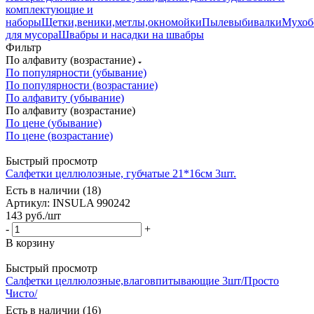
комплектующие и
наборы
Щетки,веники,метлы,окномойки
Пылевыбивалки
Мухоб
для мусора
Швабры и насадки на швабры
Фильтр
По алфавиту (возрастание)
По популярности (убывание)
По популярности (возрастание)
По алфавиту (убывание)
По алфавиту (возрастание)
По цене (убывание)
По цене (возрастание)
Быстрый просмотр
Салфетки целлюлозные, губчатые 21*16см 3шт.
Есть в наличии (18)
Артикул: INSULA 990242
143
руб.
/шт
-
+
В корзину
Быстрый просмотр
Салфетки целлюлозные,влаговпитывающие 3шт/Просто
Чисто/
Есть в наличии (16)