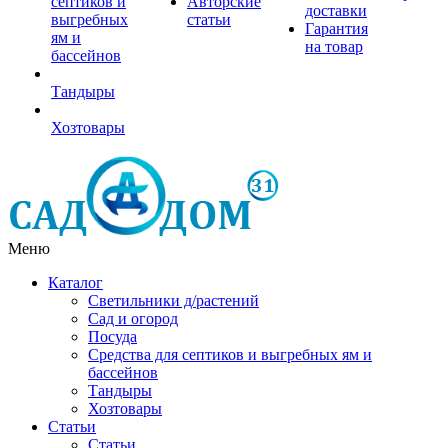
септиков и
Авторские
доставки
выгребных
статьи
Гарантия
ям и
на товар
бассейнов
Тандыры
Хозтовары
Меню
Каталог
Светильники д/растений
Сад и огород
Посуда
Средства для септиков и выгребных ям и
бассейнов
Тандыры
Хозтовары
Статьи
Статьи