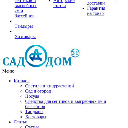
септиков и
Авторские
доставки
выгребных
статьи
Гарантия
ям и
на товар
бассейнов
Тандыры
Хозтовары
Меню
Каталог
Светильники д/растений
Сад и огород
Посуда
Средства для септиков и выгребных ям и
бассейнов
Тандыры
Хозтовары
Статьи
Статьи