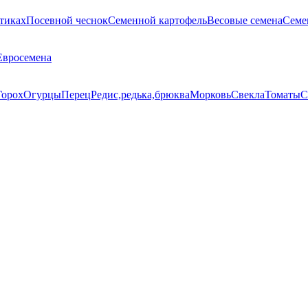
тиках
Посевной чеснок
Семенной картофель
Весовые семена
Семе
Евросемена
Горох
Огурцы
Перец
Редис,редька,брюква
Морковь
Свекла
Томаты
С