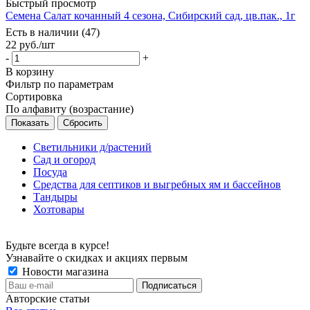
Быстрый просмотр
Семена Салат кочанный 4 сезона, Сибирский сад, цв.пак., 1г
Есть в наличии (47)
22
руб.
/шт
-
+
В корзину
Фильтр по параметрам
Сортировка
По алфавиту (возрастание)
Сбросить
Светильники д/растений
Сад и огород
Посуда
Средства для септиков и выгребных ям и бассейнов
Тандыры
Хозтовары
Будьте всегда в курсе!
Узнавайте о скидках и акциях первым
Новости магазина
Авторские статьи