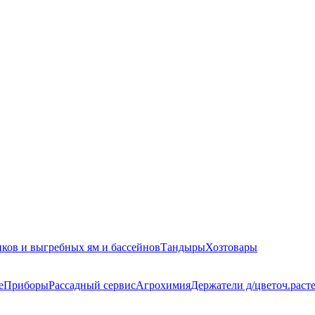
иков и выгребных ям и бассейнов
Тандыры
Хозтовары
е
Приборы
Рассадный сервис
Агрохимия
Держатели д/цветоч.раст