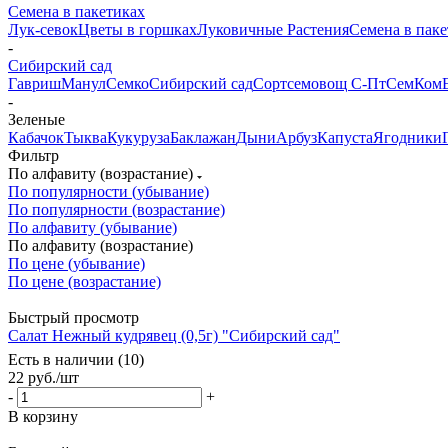
Семена в пакетиках
Лук-севок
Цветы в горшках
Луковичные Растения
Семена в паке
-
Сибирский сад
Гавриш
Манул
Семко
Сибирский сад
Сортсемовощ С-Пт
СемКом
-
Зеленые
Кабачок
Тыква
Кукуруза
Баклажан
Дыни
Арбуз
Капуста
Ягодники
Фильтр
По алфавиту (возрастание)
По популярности (убывание)
По популярности (возрастание)
По алфавиту (убывание)
По алфавиту (возрастание)
По цене (убывание)
По цене (возрастание)
Быстрый просмотр
Салат Нежный кудрявец (0,5г) "Сибирский сад"
Есть в наличии (10)
22
руб.
/шт
-
+
В корзину