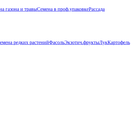
на газона и травы
Семена в проф.упаковке
Рассада
емена редких растений
Фасоль
Экзотич.фрукты
Лук
Картофель