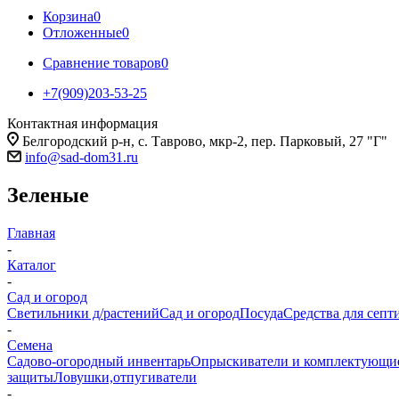
Корзина
0
Отложенные
0
Сравнение товаров
0
+7(909)203-53-25
Контактная информация
Белгородский р-н, с. Таврово, мкр-2, пер. Парковый, 27 "Г"
info@sad-dom31.ru
Зеленые
Главная
-
Каталог
-
Сад и огород
Светильники д/растений
Сад и огород
Посуда
Средства для септ
-
Семена
Садово-огородный инвентарь
Опрыскиватели и комплектующи
защиты
Ловушки,отпугиватели
-