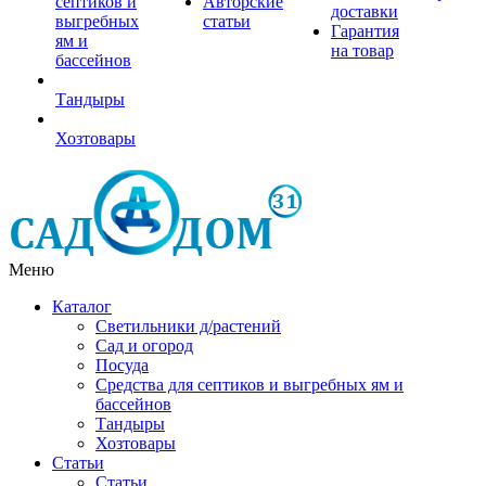
септиков и
Авторские
доставки
выгребных
статьи
Гарантия
ям и
на товар
бассейнов
Тандыры
Хозтовары
Меню
Каталог
Светильники д/растений
Сад и огород
Посуда
Средства для септиков и выгребных ям и
бассейнов
Тандыры
Хозтовары
Статьи
Статьи