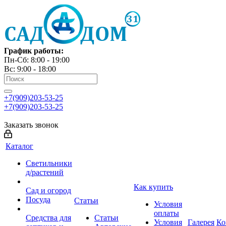
График работы:
Пн-Сб: 8:00 - 19:00
Вс: 9:00 - 18:00
+7(909)203-53-25
+7(909)203-53-25
Заказать звонок
Каталог
Светильники
д/растений
Как купить
Сад и огород
Посуда
Статьи
Условия
оплаты
Средства для
Статьи
Условия
Галерея
Ко