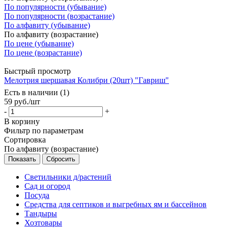
По популярности (убывание)
По популярности (возрастание)
По алфавиту (убывание)
По алфавиту (возрастание)
По цене (убывание)
По цене (возрастание)
Быстрый просмотр
Мелотрия шершавая Колибри (20шт) "Гавриш"
Есть в наличии (1)
59
руб.
/шт
-
+
В корзину
Фильтр по параметрам
Сортировка
По алфавиту (возрастание)
Сбросить
Светильники д/растений
Сад и огород
Посуда
Средства для септиков и выгребных ям и бассейнов
Тандыры
Хозтовары