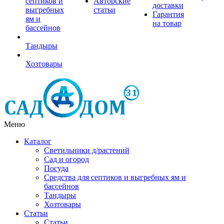
септиков и
Авторские
доставки
выгребных
статьи
Гарантия
ям и
на товар
бассейнов
Тандыры
Хозтовары
Меню
Каталог
Светильники д/растений
Сад и огород
Посуда
Средства для септиков и выгребных ям и
бассейнов
Тандыры
Хозтовары
Статьи
Статьи