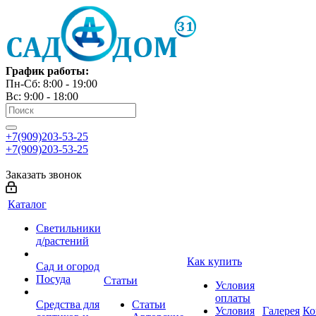
График работы:
Пн-Сб: 8:00 - 19:00
Вс: 9:00 - 18:00
+7(909)203-53-25
+7(909)203-53-25
Заказать звонок
Каталог
Светильники
д/растений
Как купить
Сад и огород
Посуда
Статьи
Условия
оплаты
Средства для
Статьи
Условия
Галерея
Ко