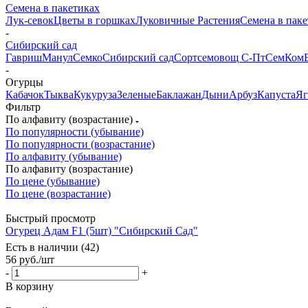
Семена в пакетиках
Лук-севок
Цветы в горшках
Луковичные Растения
Семена в паке
-
Сибирский сад
Гавриш
Манул
Семко
Сибирский сад
Сортсемовощ С-Пт
СемКом
-
Огурцы
Кабачок
Тыква
Кукуруза
Зеленые
Баклажан
Дыни
Арбуз
Капуста
Яг
Фильтр
По алфавиту (возрастание)
По популярности (убывание)
По популярности (возрастание)
По алфавиту (убывание)
По алфавиту (возрастание)
По цене (убывание)
По цене (возрастание)
Быстрый просмотр
Огурец Адам F1 (5шт) "Сибирский Сад"
Есть в наличии (42)
56
руб.
/шт
-
+
В корзину