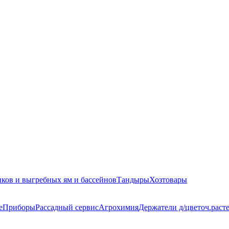
иков и выгребных ям и бассейнов
Тандыры
Хозтовары
е
Приборы
Рассадный сервис
Агрохимия
Держатели д/цветоч.раст