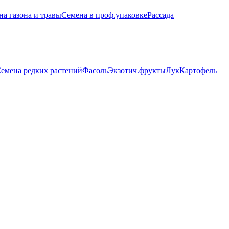
на газона и травы
Семена в проф.упаковке
Рассада
емена редких растений
Фасоль
Экзотич.фрукты
Лук
Картофель