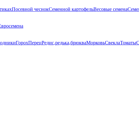
тиках
Посевной чеснок
Семенной картофель
Весовые семена
Семе
Евросемена
одники
Горох
Перец
Редис,редька,брюква
Морковь
Свекла
Томаты
С