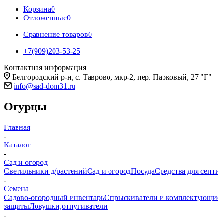
Корзина
0
Отложенные
0
Сравнение товаров
0
+7(909)203-53-25
Контактная информация
Белгородский р-н, с. Таврово, мкр-2, пер. Парковый, 27 "Г"
info@sad-dom31.ru
Огурцы
Главная
-
Каталог
-
Сад и огород
Светильники д/растений
Сад и огород
Посуда
Средства для септ
-
Семена
Садово-огородный инвентарь
Опрыскиватели и комплектующи
защиты
Ловушки,отпугиватели
-