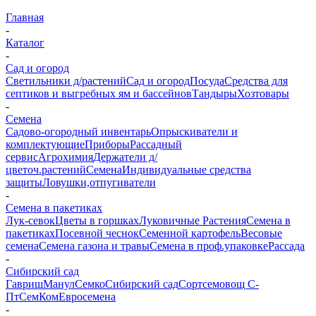
Главная
-
Каталог
-
Сад и огород
Светильники д/растений
Сад и огород
Посуда
Средства для
септиков и выгребных ям и бассейнов
Тандыры
Хозтовары
-
Семена
Садово-огородный инвентарь
Опрыскиватели и
комплектующие
Приборы
Рассадный
сервис
Агрохимия
Держатели д/
цветоч.растений
Семена
Индивидуальные средства
защиты
Ловушки,отпугиватели
-
Семена в пакетиках
Лук-севок
Цветы в горшках
Луковичные Растения
Семена в
пакетиках
Посевной чеснок
Семенной картофель
Весовые
семена
Семена газона и травы
Семена в проф.упаковке
Рассада
-
Сибирский сад
Гавриш
Манул
Семко
Сибирский сад
Сортсемовощ С-
Пт
СемКом
Евросемена
-