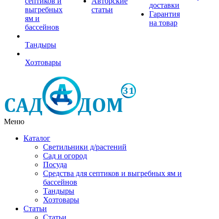
септиков и
Авторские
доставки
выгребных
статьи
Гарантия
ям и
на товар
бассейнов
Тандыры
Хозтовары
Меню
Каталог
Светильники д/растений
Сад и огород
Посуда
Средства для септиков и выгребных ям и
бассейнов
Тандыры
Хозтовары
Статьи
Статьи