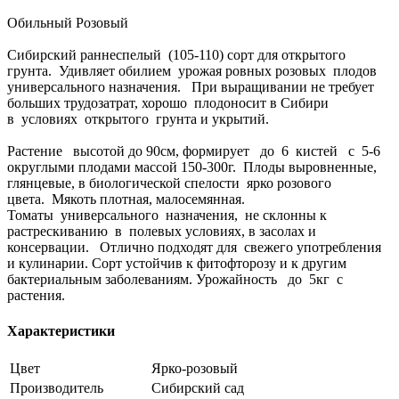
Обильный Розовый
Сибирский раннеспелый (105-110) сорт для открытого
грунта. Удивляет обилием урожая ровных розовых плодов
универсального назначения. При выращивании не требует
больших трудозатрат, хорошо плодоносит в Сибири
в условиях открытого грунта и укрытий.
Растение высотой до 90см, формирует до 6 кистей с 5-6
округлыми плодами массой 150-300г. Плоды выровненные,
глянцевые, в биологической спелости ярко розового
цвета. Мякоть плотная, малосемянная.
Томаты универсального назначения, не склонны к
растрескиванию в полевых условиях, в засолах и
консервации. Отлично подходят для свежего употребления
и кулинарии. Сорт устойчив к фитофторозу и к другим
бактериальным заболеваниям. Урожайность до 5кг с
растения.
Характеристики
Цвет
Ярко-розовый
Производитель
Сибирский сад