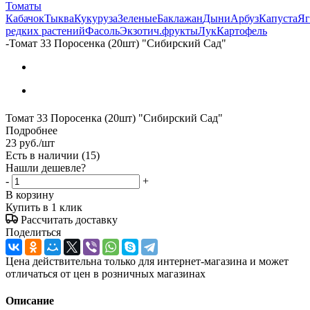
Томаты
Кабачок
Тыква
Кукуруза
Зеленые
Баклажан
Дыни
Арбуз
Капуста
Яг
редких растений
Фасоль
Экзотич.фрукты
Лук
Картофель
-
Томат 33 Поросенка (20шт) "Сибирский Сад"
Томат 33 Поросенка (20шт) "Сибирский Сад"
Подробнее
23
руб.
/шт
Есть в наличии
(15)
Нашли дешевле?
-
+
В корзину
Купить в 1 клик
Рассчитать доставку
Поделиться
Цена действительна только для интернет-магазина и может
отличаться от цен в розничных магазинах
Описание