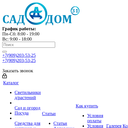
График работы:
Пн-Сб: 8:00 - 19:00
Вс: 9:00 - 18:00
+7(909)203-53-25
+7(909)203-53-25
Заказать звонок
Каталог
Светильники
д/растений
Как купить
Сад и огород
Посуда
Статьи
Условия
оплаты
Средства для
Статьи
Условия
Галерея
Ко