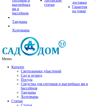
септиков и
Авторские
доставки
выгребных
статьи
Гарантия
ям и
на товар
бассейнов
Тандыры
Хозтовары
Меню
Каталог
Светильники д/растений
Сад и огород
Посуда
Средства для септиков и выгребных ям и
бассейнов
Тандыры
Хозтовары
Статьи
Статьи