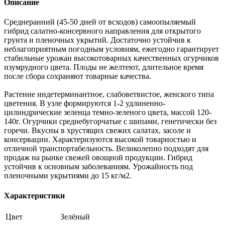
Описание
Среднеранний (45-50 дней от всходов) самоопыляемый
гибрид салатно-консервного направления для открытого
грунта и пленочных укрытий. Достаточно устойчив к
неблагоприятным погодным условиям, ежегодно гарантирует
стабильные урожаи высокотоварных качественных огурчиков
изумрудного цвета. Плоды не желтеют, длительное время
после сбора сохраняют товарные качества.
Растение индетерминантное, слабоветвистое, женского типа
цветения. В узле формируются 1-2 удлиненно-
цилиндрические зеленца темно-зеленого цвета, массой 120-
140г. Огурчики среднебугорчатые с шипами, генетически без
горечи. Вкусны в хрустящих свежих салатах, засоле и
консервации. Характеризуются высокой товарностью и
отличной транспортабельность. Великолепно подходят для
продаж на рынке свежей овощной продукции. Гибрид
устойчив к основным заболеваниям. Урожайность под
пленочными укрытиями до 15 кг/м2.
Характеристики
Цвет
Зелёный