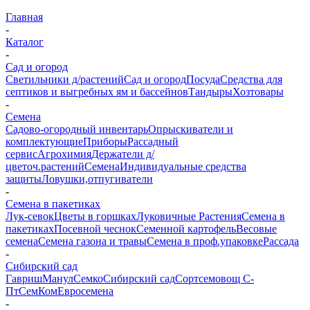
Главная
-
Каталог
-
Сад и огород
Светильники д/растений
Сад и огород
Посуда
Средства для
септиков и выгребных ям и бассейнов
Тандыры
Хозтовары
-
Семена
Садово-огородный инвентарь
Опрыскиватели и
комплектующие
Приборы
Рассадный
сервис
Агрохимия
Держатели д/
цветоч.растений
Семена
Индивидуальные средства
защиты
Ловушки,отпугиватели
-
Семена в пакетиках
Лук-севок
Цветы в горшках
Луковичные Растения
Семена в
пакетиках
Посевной чеснок
Семенной картофель
Весовые
семена
Семена газона и травы
Семена в проф.упаковке
Рассада
-
Сибирский сад
Гавриш
Манул
Семко
Сибирский сад
Сортсемовощ С-
Пт
СемКом
Евросемена
-