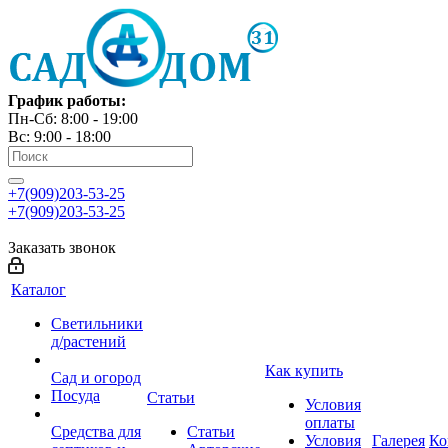
График работы:
Пн-Сб: 8:00 - 19:00
Вс: 9:00 - 18:00
+7(909)203-53-25
+7(909)203-53-25
Заказать звонок
Каталог
Светильники
д/растений
Как купить
Сад и огород
Посуда
Статьи
Условия
оплаты
Средства для
Статьи
Условия
Галерея
Ко