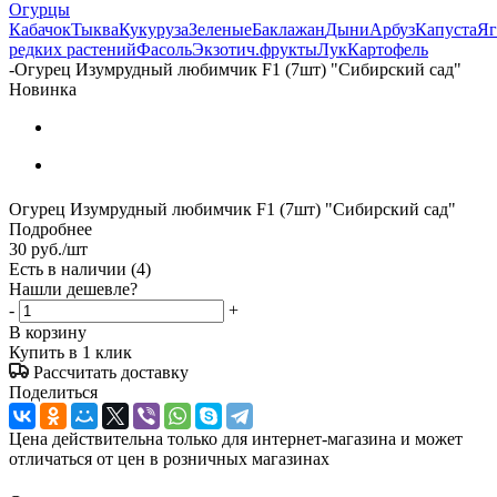
Огурцы
Кабачок
Тыква
Кукуруза
Зеленые
Баклажан
Дыни
Арбуз
Капуста
Яг
редких растений
Фасоль
Экзотич.фрукты
Лук
Картофель
-
Огурец Изумрудный любимчик F1 (7шт) "Сибирский сад"
Новинка
Огурец Изумрудный любимчик F1 (7шт) "Сибирский сад"
Подробнее
30
руб.
/шт
Есть в наличии
(4)
Нашли дешевле?
-
+
В корзину
Купить в 1 клик
Рассчитать доставку
Поделиться
Цена действительна только для интернет-магазина и может
отличаться от цен в розничных магазинах