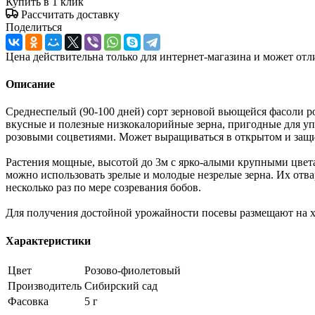
Купить в 1 клик
Рассчитать доставку
Поделиться
Цена действительна только для интернет-магазина и может отл
Описание
Среднеспелый (90-100 дней) сорт зерновой вьющейся фасоли ро
вкусные и полезные низкокалорийные зерна, пригодные для у
розовыми соцветиями. Может выращиваться в открытом и защище
Растения мощные, высотой до 3м с ярко-алыми крупными цвет
можно использовать зрелые и молодые незрелые зерна. Их отв
несколько раз по мере созревания бобов.
Для получения достойной урожайности посевы размещают на х
Характеристики
Цвет
Розово-фиолетовый
Производитель
Сибирский сад
Фасовка
5 г