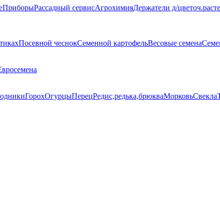
е
Приборы
Рассадный сервис
Агрохимия
Держатели д/цветоч.раст
тиках
Посевной чеснок
Семенной картофель
Весовые семена
Семе
Евросемена
одники
Горох
Огурцы
Перец
Редис,редька,брюква
Морковь
Свекла