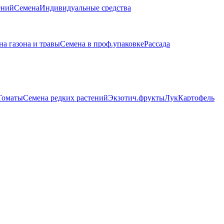
ений
Семена
Индивидуальные средства
на газона и травы
Семена в проф.упаковке
Рассада
Томаты
Семена редких растений
Экзотич.фрукты
Лук
Картофель