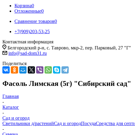
Корзина
0
Отложенные
0
Сравнение товаров
0
+7(909)203-53-25
Контактная информация
Белгородский р-н, с. Таврово, мкр-2, пер. Парковый, 27 "Г"
info@sad-dom31.ru
Поделиться
Фасоль Лимская (5г) "Сибирский сад"
Главная
-
Каталог
-
Сад и огород
Светильники д/растений
Сад и огород
Посуда
Средства для септ
-
Семена