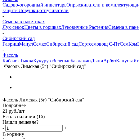
Садово-огородный инвентарь
Опрыскиватели и комплектующи
защиты
Ловушки,отпугиватели
-
Семена в пакетиках
Лук-севок
Цветы в горшках
Луковичные Растения
Семена в паке
-
Сибирский сад
Гавриш
Манул
Семко
Сибирский сад
Сортсемовощ С-Пт
СемКом
-
Фасоль
Кабачок
Тыква
Кукуруза
Зеленые
Баклажан
Дыни
Арбуз
Капуста
Яг
-
Фасоль Лимская (5г) "Сибирский сад"
Фасоль Лимская (5г) "Сибирский сад"
Подробнее
21
руб.
/шт
Есть в наличии
(16)
Нашли дешевле?
-
+
В корзину