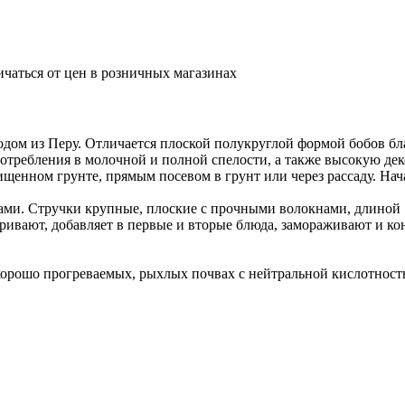
ичаться от цен в розничных магазинах
дом из Перу. Отличается плоской полукруглой формой бобов бла
потребления в молочной и полной спелости, а также высокую д
нном грунте, прямым посевом в грунт или через рассаду. Начал
ами. Стручки крупные, плоские с прочными волокнами, длиной 
аривают, добавляет в первые и вторые блюда, замораживают и к
орошо прогреваемых, рыхлых почвах с нейтральной кислотность