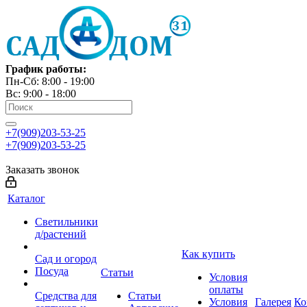
График работы:
Пн-Сб: 8:00 - 19:00
Вс: 9:00 - 18:00
+7(909)203-53-25
+7(909)203-53-25
Заказать звонок
Каталог
Светильники
д/растений
Как купить
Сад и огород
Посуда
Статьи
Условия
оплаты
Средства для
Статьи
Условия
Галерея
Ко