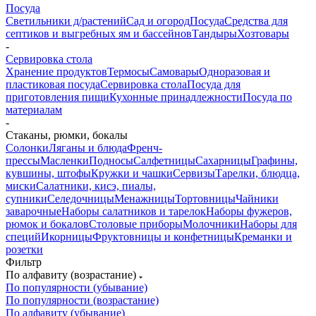
Посуда
Светильники д/растений
Сад и огород
Посуда
Средства для
септиков и выгребных ям и бассейнов
Тандыры
Хозтовары
-
Сервировка стола
Хранение продуктов
Термосы
Самовары
Одноразовая и
пластиковая посуда
Сервировка стола
Посуда для
приготовления пищи
Кухонные принадлежности
Посуда по
материалам
-
Стаканы, рюмки, бокалы
Солонки
Ляганы и блюда
Френч-
прессы
Масленки
Подносы
Салфетницы
Сахарницы
Графины,
кувшины, штофы
Кружки и чашки
Сервизы
Тарелки, блюдца,
миски
Салатники, кисэ, пиалы,
супники
Селедочницы
Менажницы
Тортовницы
Чайники
заварочные
Наборы салатников и тарелок
Наборы фужеров,
рюмок и бокалов
Столовые приборы
Молочники
Наборы для
специй
Икорницы
Фруктовницы и конфетницы
Креманки и
розетки
Фильтр
По алфавиту (возрастание)
По популярности (убывание)
По популярности (возрастание)
По алфавиту (убывание)