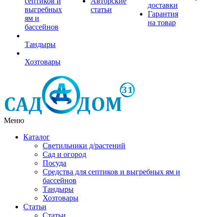
септиков и
Авторские
доставки
выгребных
статьи
Гарантия
ям и
на товар
бассейнов
Тандыры
Хозтовары
Меню
Каталог
Светильники д/растений
Сад и огород
Посуда
Средства для септиков и выгребных ям и
бассейнов
Тандыры
Хозтовары
Статьи
Статьи