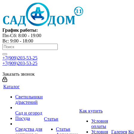
График работы:
Пн-Сб: 8:00 - 19:00
Вс: 9:00 - 18:00
+7(909)203-53-25
+7(909)203-53-25
Заказать звонок
Каталог
Светильники
д/растений
Как купить
Сад и огород
Посуда
Статьи
Условия
оплаты
Средства для
Статьи
Условия
Галерея
Ко