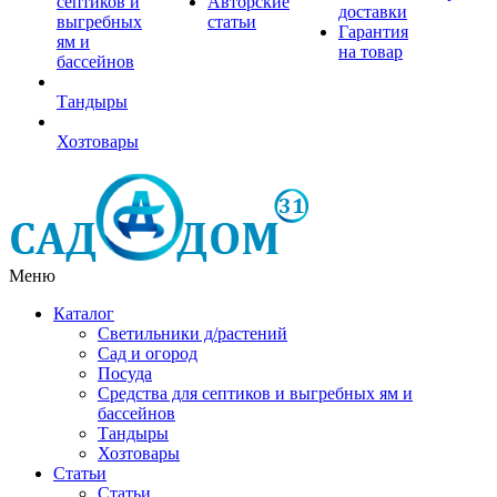
септиков и
Авторские
доставки
выгребных
статьи
Гарантия
ям и
на товар
бассейнов
Тандыры
Хозтовары
Меню
Каталог
Светильники д/растений
Сад и огород
Посуда
Средства для септиков и выгребных ям и
бассейнов
Тандыры
Хозтовары
Статьи
Статьи