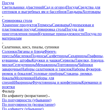
Посуда
Светильники д/растений
Сад и огород
Посуда
Средства для
септиков и выгребных ям и бассейнов
Тандыры
Хозтовары
-
Сервировка стола
Хранение продуктов
Термосы
Самовары
Одноразовая и
пластиковая посуда
Сервировка стола
Посуда для
приготовления пищи
Кухонные принадлежности
Посуда по
материалам
-
Салатники, кисэ, пиалы, супники
Солонки
Ляганы и блюда
Френч-
прессы
Масленки
Подносы
Салфетницы
Сахарницы
Графины,
кувшины, штофы
Кружки и чашки
Сервизы
Тарелки, блюдца,
миски
Селедочницы
Менажницы
Тортовницы
Чайники
заварочные
Наборы салатников и тарелок
Наборы фужеров,
рюмок и бокалов
Столовые приборы
Стаканы, рюмки,
бокалы
Молочники
Наборы для
специй
Икорницы
Фруктовницы и конфетницы
Креманки и
розетки
Фильтр
По алфавиту (возрастание)
По популярности (убывание)
По популярности (возрастание)
По алфавиту (убывание)