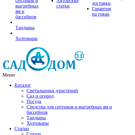
септиков и
Авторские
доставки
выгребных
статьи
Гарантия
ям и
на товар
бассейнов
Тандыры
Хозтовары
Меню
Каталог
Светильники д/растений
Сад и огород
Посуда
Средства для септиков и выгребных ям и
бассейнов
Тандыры
Хозтовары
Статьи
Статьи