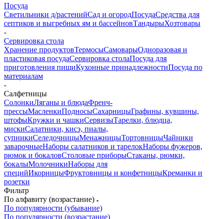
Посуда
Светильники д/растений
Сад и огород
Посуда
Средства для
септиков и выгребных ям и бассейнов
Тандыры
Хозтовары
-
Сервировка стола
Хранение продуктов
Термосы
Самовары
Одноразовая и
пластиковая посуда
Сервировка стола
Посуда для
приготовления пищи
Кухонные принадлежности
Посуда по
материалам
-
Салфетницы
Солонки
Ляганы и блюда
Френч-
прессы
Масленки
Подносы
Сахарницы
Графины, кувшины,
штофы
Кружки и чашки
Сервизы
Тарелки, блюдца,
миски
Салатники, кисэ, пиалы,
супники
Селедочницы
Менажницы
Тортовницы
Чайники
заварочные
Наборы салатников и тарелок
Наборы фужеров,
рюмок и бокалов
Столовые приборы
Стаканы, рюмки,
бокалы
Молочники
Наборы для
специй
Икорницы
Фруктовницы и конфетницы
Креманки и
розетки
Фильтр
По алфавиту (возрастание)
По популярности (убывание)
По популярности (возрастание)