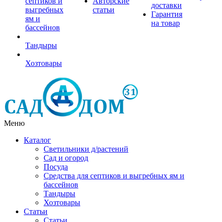
септиков и
Авторские
доставки
выгребных
статьи
Гарантия
ям и
на товар
бассейнов
Тандыры
Хозтовары
Меню
Каталог
Светильники д/растений
Сад и огород
Посуда
Средства для септиков и выгребных ям и
бассейнов
Тандыры
Хозтовары
Статьи
Статьи