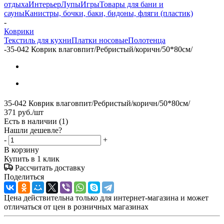
отдыха
Интерьер
Лупы
Игры
Товары для бани и
сауны
Канистры, бочки, баки, бидоны, фляги (пластик)
-
Коврики
Текстиль для кухни
Платки носовые
Полотенца
-
35-042 Коврик влаговпит/Ребристый/коричн/50*80см/
35-042 Коврик влаговпит/Ребристый/коричн/50*80см/
371
руб.
/шт
Есть в наличии
(1)
Нашли дешевле?
-
+
В корзину
Купить в 1 клик
Рассчитать доставку
Поделиться
Цена действительна только для интернет-магазина и может
отличаться от цен в розничных магазинах