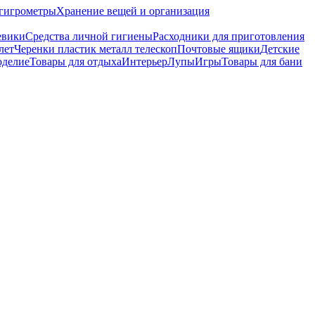
гигрометры
Хранение вещей и организация
евики
Средства личной гигиены
Расходники для приготовления
лет
Черенки пластик металл телескоп
Почтовые ящики
Детские
оделие
Товары для отдыха
Интерьер
Лупы
Игры
Товары для бани