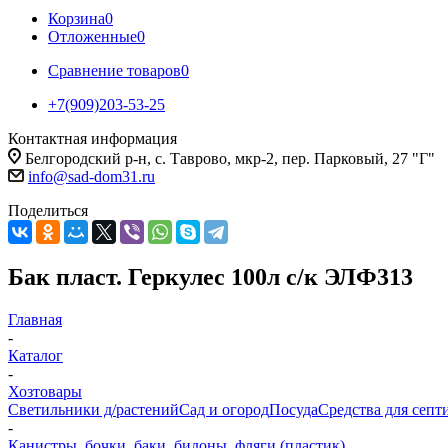
Корзина
0
Отложенные
0
Сравнение товаров
0
+7(909)203-53-25
Контактная информация
Белгородский р-н, с. Таврово, мкр-2, пер. Парковый, 27 "Г"
info@sad-dom31.ru
Поделиться
Бак пласт. Геркулес 100л с/к ЭЛФ313
Главная
-
Каталог
-
Хозтовары
Светильники д/растений
Сад и огород
Посуда
Средства для септ
-
Канистры, бочки, баки, бидоны, фляги (пластик)