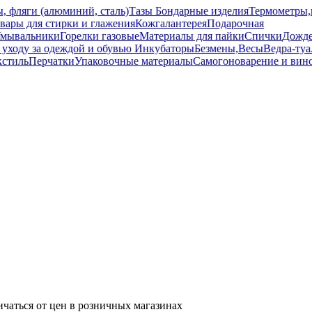
, фляги (алюминий, сталь)
Тазы
Бондарные изделия
Термометры,
вары для стирки и глажения
Кожгалантерея
Подарочная
мывальники
Горелки газовые
Материалы для пайки
Спички
Дожд
 уходу за одеждой и обувью
Инкубаторы
Безмены,Весы
Ведра-туа
кстиль
Перчатки
Упаковочные материалы
Самогоноварение и вин
ичаться от цен в розничных магазинах