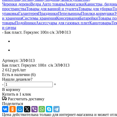
Черенки дерево
Ведра
Авто товары
Зажигалки
Канистры, бидоны
пространства
Товары для ванной и туалета
Товары для уборки
То
упаковка
Галантерея
Праздники
Пепельницы
Поилки,кормушки
У
и хранения
Системы хранения
Консервация
Батарейки
Товары по
товары
Подойники
Аксессуары для газовых плит
Канцтовары
Те
и сауны
-
Бак пласт. Геркулес 100л с/к ЭЛФ313
Артикул:
ЭЛФ313
Бак пласт. Геркулес 100л с/к ЭЛФ313
2 612
руб.
/шт
Есть в наличии
(6)
Нашли дешевле?
-
+
В корзину
Купить в 1 клик
Рассчитать доставку
Поделиться
Цена действительна только для интернет-магазина и может отл