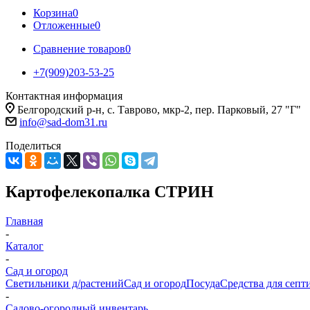
Корзина
0
Отложенные
0
Сравнение товаров
0
+7(909)203-53-25
Контактная информация
Белгородский р-н, с. Таврово, мкр-2, пер. Парковый, 27 "Г"
info@sad-dom31.ru
Поделиться
Картофелекопалка СТРИН
Главная
-
Каталог
-
Сад и огород
Светильники д/растений
Сад и огород
Посуда
Средства для септ
-
Садово-огородный инвентарь