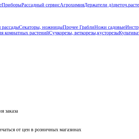
е
Приборы
Рассадный сервис
Агрохимия
Держатели д/цветоч.раст
 рассады
Секаторы, ножницы
Прочее
Грабли
Ножи садовые
Инстр
ля комнатных растений
Сучкорезы, веткорезы,кусторезы
Культива
я заказа
ичаться от цен в розничных магазинах