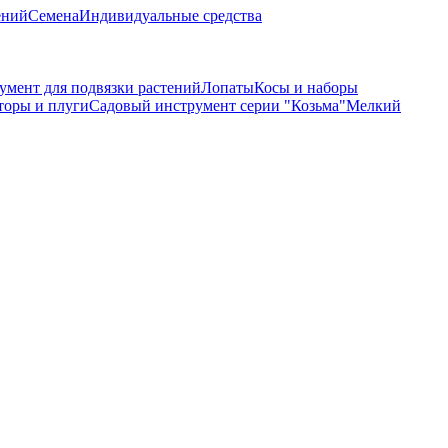
ений
Семена
Индивидуальные средства
умент для подвязки растений
Лопаты
Косы и наборы
торы и плуги
Садовый инструмент серии "Козьма"
Мелкий