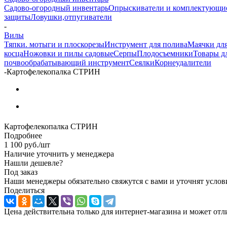
Садово-огородный инвентарь
Опрыскиватели и комплектующи
защиты
Ловушки,отпугиватели
-
Вилы
Тяпки. мотыги и плоскорезы
Инструмент для полива
Маячки для
косца
Ножовки и пилы садовые
Серпы
Плодосъемники
Товары д
почвообрабатывающий инструмент
Сеялки
Корнеудалители
-
Картофелекопалка СТРИН
Картофелекопалка СТРИН
Подробнее
1 100
руб.
/шт
Наличие уточнить у менеджера
Нашли дешевле?
Под заказ
Наши менеджеры обязательно свяжутся с вами и уточнят услови
Поделиться
Цена действительна только для интернет-магазина и может отл