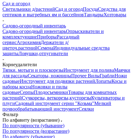
Сад и огород
Светильники д/растений
Сад и огород
Посуда
Средства для
септиков и выгребных ям и бассейнов
Тандыры
Хозтовары
-
Садово-огородный инвентарь
Садово-огородный инвентарь
Опрыскиватели и
комплектующие
Приборы
Рассадный
сервис
Агрохимия
Держатели д/
цветоч.растений
Семена
Индивидуальные средства
защиты
Ловушки,отпугиватели
-
Корнеудалители
Тяпки. мотыги и плоскорезы
Инструмент для полива
Маячки
для рассады
Секаторы, ножницы
Прочее
Вилы
Грабли
Ножи
садовые
Инструмент для подвязки растений
Лопаты
Косы и
наборы косца
Ножовки и пилы
садовые
Серпы
Плодосъемники
Товары для комнатных
растений
Сучкорезы, веткорезы,кусторезы
Культиваторы и
плуги
Садовый инструмент серии "Козьма"
Мелкий
почвообрабатывающий инструмент
Сеялки
Фильтр
По алфавиту (возрастание)
По популярности (убывание)
По популярности (возрастание)
По алфавиту (убывание)