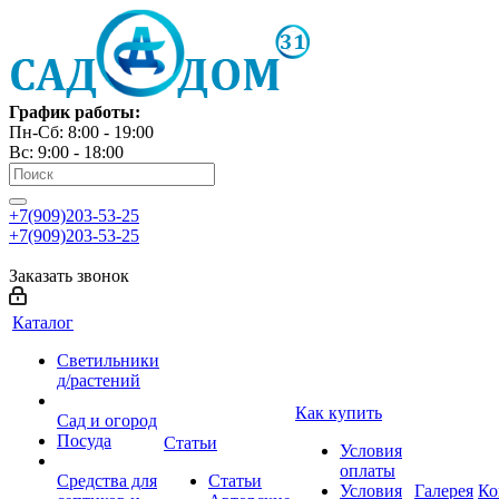
График работы:
Пн-Сб: 8:00 - 19:00
Вс: 9:00 - 18:00
+7(909)203-53-25
+7(909)203-53-25
Заказать звонок
Каталог
Светильники
д/растений
Как купить
Сад и огород
Посуда
Статьи
Условия
оплаты
Средства для
Статьи
Условия
Галерея
Ко