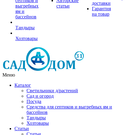
септиков и
Авторские
доставки
выгребных
статьи
Гарантия
ям и
на товар
бассейнов
Тандыры
Хозтовары
Меню
Каталог
Светильники д/растений
Сад и огород
Посуда
Средства для септиков и выгребных ям и
бассейнов
Тандыры
Хозтовары
Статьи
Статьи