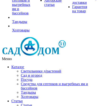
септиков и
Авторские
доставки
выгребных
статьи
Гарантия
ям и
на товар
бассейнов
Тандыры
Хозтовары
Меню
Каталог
Светильники д/растений
Сад и огород
Посуда
Средства для септиков и выгребных ям и
бассейнов
Тандыры
Хозтовары
Статьи
Статьи