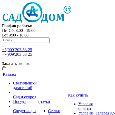
График работы:
Пн-Сб: 8:00 - 19:00
Вс: 9:00 - 18:00
+7(909)203-53-25
+7(909)203-53-25
Заказать звонок
Каталог
Светильники
д/растений
Как купить
Сад и огород
Посуда
Статьи
Условия
оплаты
Средства для
Статьи
Условия
Галерея
Ко