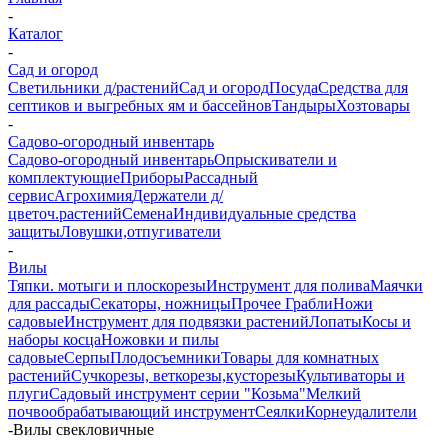
-
Каталог
-
Сад и огород
Светильники д/растений
Сад и огород
Посуда
Средства для
септиков и выгребных ям и бассейнов
Тандыры
Хозтовары
-
Садово-огородный инвентарь
Садово-огородный инвентарь
Опрыскиватели и
комплектующие
Приборы
Рассадный
сервис
Агрохимия
Держатели д/
цветоч.растений
Семена
Индивидуальные средства
защиты
Ловушки,отпугиватели
-
Вилы
Тяпки. мотыги и плоскорезы
Инструмент для полива
Маячки
для рассады
Секаторы, ножницы
Прочее
Грабли
Ножи
садовые
Инструмент для подвязки растений
Лопаты
Косы и
наборы косца
Ножовки и пилы
садовые
Серпы
Плодосъемники
Товары для комнатных
растений
Сучкорезы, веткорезы,кусторезы
Культиваторы и
плуги
Садовый инструмент серии "Козьма"
Мелкий
почвообрабатывающий инструмент
Сеялки
Корнеудалители
-
Вилы свекловичные