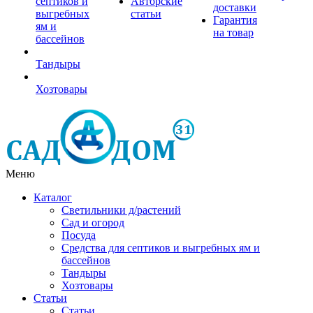
септиков и
Авторские
доставки
выгребных
статьи
Гарантия
ям и
на товар
бассейнов
Тандыры
Хозтовары
Меню
Каталог
Светильники д/растений
Сад и огород
Посуда
Средства для септиков и выгребных ям и
бассейнов
Тандыры
Хозтовары
Статьи
Статьи