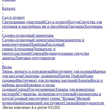
-
Каталог
-
Сад и огород
Светильники д/растений
Сад и огород
Посуда
Средства для
септиков и выгребных ям и бассейнов
Тандыры
Хозтовары
-
Садово-огородный инвентарь
Садово-огородный инвентарь
Опрыскиватели и
комплектующие
Приборы
Рассадный
сервис
Агрохимия
Держатели д/
цветоч.растений
Семена
Индивидуальные средства
защиты
Ловушки,отпугиватели
-
Вилы
Тяпки. мотыги и плоскорезы
Инструмент для полива
Маячки
для рассады
Секаторы, ножницы
Прочее
Грабли
Ножи
садовые
Инструмент для подвязки растений
Лопаты
Косы и
наборы косца
Ножовки и пилы
садовые
Серпы
Плодосъемники
Товары для комнатных
растений
Сучкорезы, веткорезы,кусторезы
Культиваторы и
плуги
Садовый инструмент серии "Козьма"
Мелкий
почвообрабатывающий инструмент
Сеялки
Корнеудалители
-
Вилы навозные 4-х рогие 011202