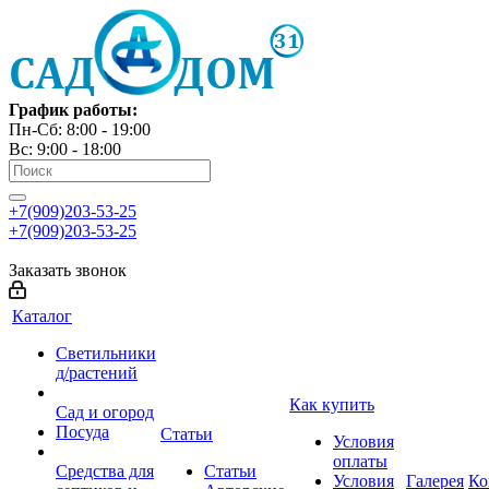
График работы:
Пн-Сб: 8:00 - 19:00
Вс: 9:00 - 18:00
+7(909)203-53-25
+7(909)203-53-25
Заказать звонок
Каталог
Светильники
д/растений
Как купить
Сад и огород
Посуда
Статьи
Условия
оплаты
Средства для
Статьи
Условия
Галерея
Ко