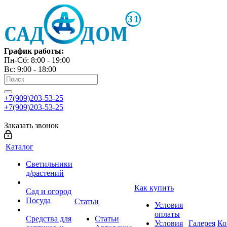
График работы:
Пн-Сб: 8:00 - 19:00
Вс: 9:00 - 18:00
+7(909)203-53-25
+7(909)203-53-25
Заказать звонок
Каталог
Светильники
д/растений
Как купить
Сад и огород
Посуда
Статьи
Условия
оплаты
Средства для
Статьи
Условия
Галерея
Ко