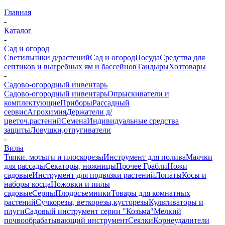
Главная
-
Каталог
-
Сад и огород
Светильники д/растений
Сад и огород
Посуда
Средства для
септиков и выгребных ям и бассейнов
Тандыры
Хозтовары
-
Садово-огородный инвентарь
Садово-огородный инвентарь
Опрыскиватели и
комплектующие
Приборы
Рассадный
сервис
Агрохимия
Держатели д/
цветоч.растений
Семена
Индивидуальные средства
защиты
Ловушки,отпугиватели
-
Вилы
Тяпки. мотыги и плоскорезы
Инструмент для полива
Маячки
для рассады
Секаторы, ножницы
Прочее
Грабли
Ножи
садовые
Инструмент для подвязки растений
Лопаты
Косы и
наборы косца
Ножовки и пилы
садовые
Серпы
Плодосъемники
Товары для комнатных
растений
Сучкорезы, веткорезы,кусторезы
Культиваторы и
плуги
Садовый инструмент серии "Козьма"
Мелкий
почвообрабатывающий инструмент
Сеялки
Корнеудалители