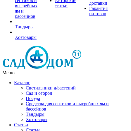
септиков и
Авторские
доставки
выгребных
статьи
Гарантия
ям и
на товар
бассейнов
Тандыры
Хозтовары
Меню
Каталог
Светильники д/растений
Сад и огород
Посуда
Средства для септиков и выгребных ям и
бассейнов
Тандыры
Хозтовары
Статьи
Статьи