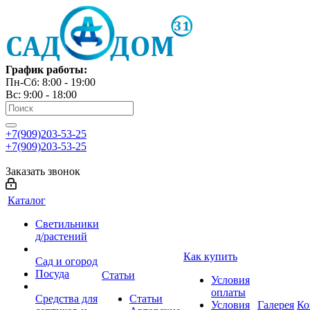
График работы:
Пн-Сб: 8:00 - 19:00
Вс: 9:00 - 18:00
+7(909)203-53-25
+7(909)203-53-25
Заказать звонок
Каталог
Светильники
д/растений
Как купить
Сад и огород
Посуда
Статьи
Условия
оплаты
Средства для
Статьи
Условия
Галерея
Ко