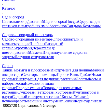
-
Каталог
-
Сад и огород
Светильники д/растений
Сад и огород
Посуда
Средства для
септиков и выгребных ям и бассейнов
Тандыры
Хозтовары
-
Садово-огородный инвентарь
Садово-огородный инвентарь
Опрыскиватели и
комплектующие
Приборы
Рассадный
сервис
Агрохимия
Держатели д/
цветоч.растений
Семена
Индивидуальные средства
защиты
Ловушки,отпугиватели
-
Серпы
Тяпки. мотыги и плоскорезы
Инструмент для полива
Маячки
для рассады
Секаторы, ножницы
Прочее
Вилы
Грабли
Ножи
садовые
Инструмент для подвязки растений
Лопаты
Косы и
наборы косца
Ножовки и пилы
садовые
Плодосъемники
Товары для комнатных
растений
Сучкорезы, веткорезы,кусторезы
Культиваторы и
плуги
Садовый инструмент серии "Козьма"
Мелкий
почвообрабатывающий инструмент
Сеялки
Корнеудалители
-
9905728 Серп садовый Greengo