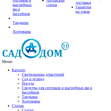
септиков и
Авторские
доставки
выгребных
статьи
Гарантия
ям и
на товар
бассейнов
Тандыры
Хозтовары
Меню
Каталог
Светильники д/растений
Сад и огород
Посуда
Средства для септиков и выгребных ям и
бассейнов
Тандыры
Хозтовары
Статьи
Статьи