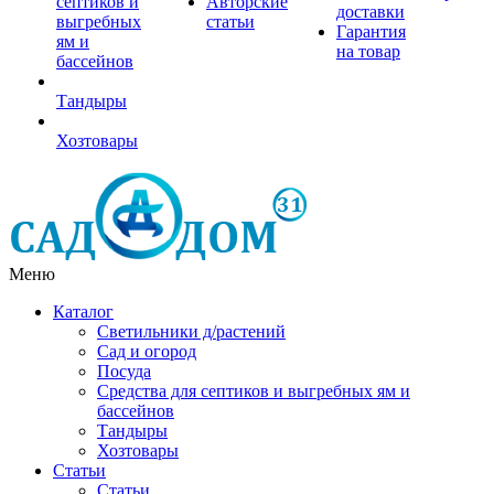
септиков и
Авторские
доставки
выгребных
статьи
Гарантия
ям и
на товар
бассейнов
Тандыры
Хозтовары
Меню
Каталог
Светильники д/растений
Сад и огород
Посуда
Средства для септиков и выгребных ям и
бассейнов
Тандыры
Хозтовары
Статьи
Статьи