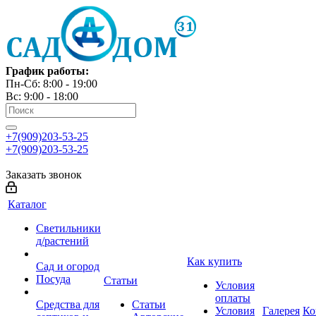
График работы:
Пн-Сб: 8:00 - 19:00
Вс: 9:00 - 18:00
+7(909)203-53-25
+7(909)203-53-25
Заказать звонок
Каталог
Светильники
д/растений
Как купить
Сад и огород
Посуда
Статьи
Условия
оплаты
Средства для
Статьи
Условия
Галерея
Ко