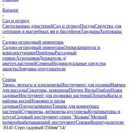
-
Каталог
-
Сад и огород
Светильники д/растений
Сад и огород
Посуда
Средства для
септиков и выгребных ям и бассейнов
Тандыры
Хозтовары
-
Садово-огородный инвентарь
Садово-огородный инвентарь
Опрыскиватели и
комплектующие
Приборы
Рассадный
сервис
Агрохимия
Держатели д/
цветоч.растений
Семена
Индивидуальные средства
защиты
Ловушки,отпугиватели
-
Серпы
Тяпки. мотыги и плоскорезы
Инструмент для полива
Маячки
для рассады
Секаторы, ножницы
Прочее
Вилы
Грабли
Ножи
садовые
Инструмент для подвязки растений
Лопаты
Косы и
наборы косца
Ножовки и пилы
садовые
Плодосъемники
Товары для комнатных
растений
Сучкорезы, веткорезы,кусторезы
Культиваторы и
плуги
Садовый инструмент серии "Козьма"
Мелкий
почвообрабатывающий инструмент
Сеялки
Корнеудалители
-
9145 Серп садовый/350мм"14/