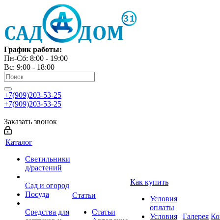
График работы:
Пн-Сб: 8:00 - 19:00
Вс: 9:00 - 18:00
+7(909)203-53-25
+7(909)203-53-25
Заказать звонок
Каталог
Светильники
д/растений
Как купить
Сад и огород
Посуда
Статьи
Условия
оплаты
Средства для
Статьи
Условия
Галерея
Ко