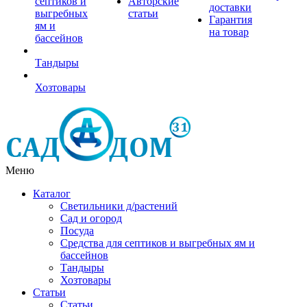
септиков и
Авторские
доставки
выгребных
статьи
Гарантия
ям и
на товар
бассейнов
Тандыры
Хозтовары
Меню
Каталог
Светильники д/растений
Сад и огород
Посуда
Средства для септиков и выгребных ям и
бассейнов
Тандыры
Хозтовары
Статьи
Статьи