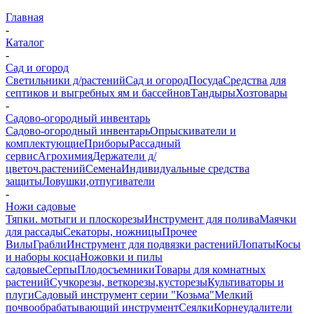
Главная
-
Каталог
-
Сад и огород
Светильники д/растений
Сад и огород
Посуда
Средства для
септиков и выгребных ям и бассейнов
Тандыры
Хозтовары
-
Садово-огородный инвентарь
Садово-огородный инвентарь
Опрыскиватели и
комплектующие
Приборы
Рассадный
сервис
Агрохимия
Держатели д/
цветоч.растений
Семена
Индивидуальные средства
защиты
Ловушки,отпугиватели
-
Ножи садовые
Тяпки. мотыги и плоскорезы
Инструмент для полива
Маячки
для рассады
Секаторы, ножницы
Прочее
Вилы
Грабли
Инструмент для подвязки растений
Лопаты
Косы
и наборы косца
Ножовки и пилы
садовые
Серпы
Плодосъемники
Товары для комнатных
растений
Сучкорезы, веткорезы,кусторезы
Культиваторы и
плуги
Садовый инструмент серии "Козьма"
Мелкий
почвообрабатывающий инструмент
Сеялки
Корнеудалители