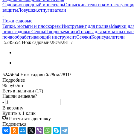
Садово-огородный инвентарь
Опрыскиватели и комплектующи
защиты
Ловушки,отпугиватели
-
Ножи садовые
Тяпки. мотыги и плоскорезы
Инструмент для полива
Маячки для
пилы садовые
Серпы
Плодосъемники
Товары для комнатных ра
почвообрабатывающий инструмент
Сеялки
Корнеудалители
-
5245654 Нож садовый/28см/2811/
5245654 Нож садовый/28см/2811/
Подробнее
96
руб.
/шт
Есть в наличии
(17)
Нашли дешевле?
-
+
В корзину
Купить в 1 клик
Рассчитать доставку
Поделиться