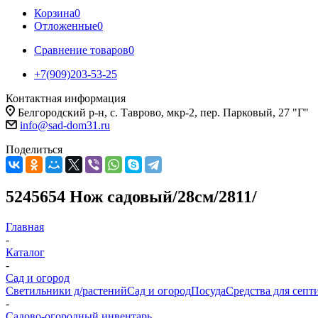
Корзина
0
Отложенные
0
Сравнение товаров
0
+7(909)203-53-25
Контактная информация
Белгородский р-н, с. Таврово, мкр-2, пер. Парковый, 27 "Г"
info@sad-dom31.ru
Поделиться
5245654 Нож садовый/28см/2811/
Главная
-
Каталог
-
Сад и огород
Светильники д/растений
Сад и огород
Посуда
Средства для септ
-
Садово-огородный инвентарь