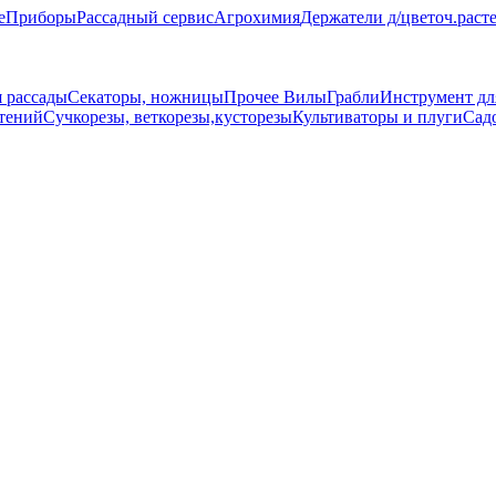
е
Приборы
Рассадный сервис
Агрохимия
Держатели д/цветоч.раст
 рассады
Секаторы, ножницы
Прочее
Вилы
Грабли
Инструмент дл
стений
Сучкорезы, веткорезы,кусторезы
Культиваторы и плуги
Сад