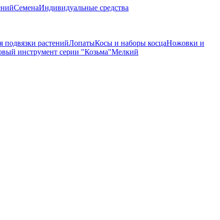
ений
Семена
Индивидуальные средства
я подвязки растений
Лопаты
Косы и наборы косца
Ножовки и
овый инструмент серии "Козьма"
Мелкий