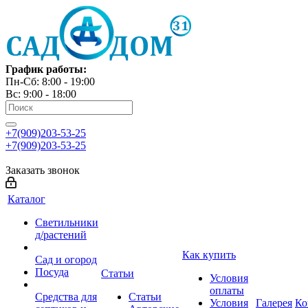
График работы:
Пн-Сб: 8:00 - 19:00
Вс: 9:00 - 18:00
+7(909)203-53-25
+7(909)203-53-25
Заказать звонок
Каталог
Светильники
д/растений
Как купить
Сад и огород
Посуда
Статьи
Условия
оплаты
Средства для
Статьи
Условия
Галерея
Ко