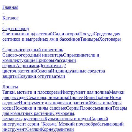
Главная
-
Каталог
-
Сад и огород
Светильники д/растений
Сад и огород
Посуда
Средства для
септиков и выгребных ям и бассейнов
Тандыры
Хозтовары
-
Садово-огородный инвентарь
Садово-огородный инвентарь
Опрыскиватели и
комплектующие
Приборы
Рассадный
сервис
Агрохимия
Держатели д/
цветоч.растений
Семена
Индивидуальные средства
защиты
Ловушки,отпугиватели
-
Лопаты
Тяпки. мотыги и плоскорезы
Инструмент для полива
Маячки
для рассады
Секаторы, ножницы
Прочее
Вилы
Грабли
Ножи
садовые
Инструмент для подвязки растений
Косы и наборы
косца
Ножовки и пилы садовые
Серпы
Плодосъемники
Товары
для комнатных растений
Сучкорезы,
веткорезы,кусторезы
Культиваторы и плуги
Садовый
инструмент серии "Козьма"
Мелкий почвообрабатывающий
инструмент
Сеялки
Корнеудалители