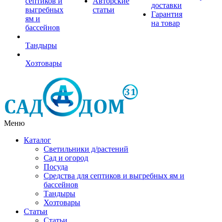
септиков и
Авторские
доставки
выгребных
статьи
Гарантия
ям и
на товар
бассейнов
Тандыры
Хозтовары
Меню
Каталог
Светильники д/растений
Сад и огород
Посуда
Средства для септиков и выгребных ям и
бассейнов
Тандыры
Хозтовары
Статьи
Статьи