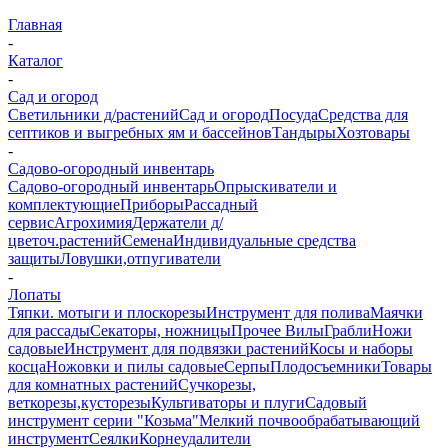
Главная
-
Каталог
-
Сад и огород
Светильники д/растений
Сад и огород
Посуда
Средства для
септиков и выгребных ям и бассейнов
Тандыры
Хозтовары
-
Садово-огородный инвентарь
Садово-огородный инвентарь
Опрыскиватели и
комплектующие
Приборы
Рассадный
сервис
Агрохимия
Держатели д/
цветоч.растений
Семена
Индивидуальные средства
защиты
Ловушки,отпугиватели
-
Лопаты
Тяпки. мотыги и плоскорезы
Инструмент для полива
Маячки
для рассады
Секаторы, ножницы
Прочее
Вилы
Грабли
Ножи
садовые
Инструмент для подвязки растений
Косы и наборы
косца
Ножовки и пилы садовые
Серпы
Плодосъемники
Товары
для комнатных растений
Сучкорезы,
веткорезы,кусторезы
Культиваторы и плуги
Садовый
инструмент серии "Козьма"
Мелкий почвообрабатывающий
инструмент
Сеялки
Корнеудалители