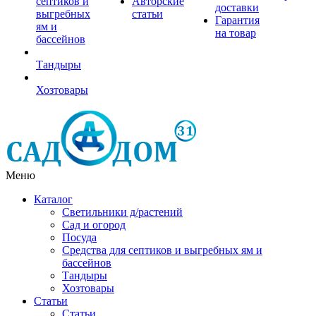
септиков и
Авторские
доставки
выгребных
статьи
Гарантия
ям и
на товар
бассейнов
Тандыры
Хозтовары
Меню
Каталог
Светильники д/растений
Сад и огород
Посуда
Средства для септиков и выгребных ям и
бассейнов
Тандыры
Хозтовары
Статьи
Статьи