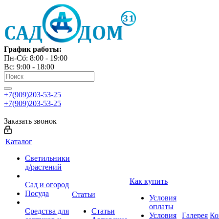
График работы:
Пн-Сб: 8:00 - 19:00
Вс: 9:00 - 18:00
+7(909)203-53-25
+7(909)203-53-25
Заказать звонок
Каталог
Светильники
д/растений
Как купить
Сад и огород
Посуда
Статьи
Условия
оплаты
Средства для
Статьи
Условия
Галерея
Ко