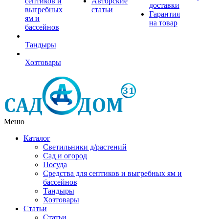
септиков и
Авторские
доставки
выгребных
статьи
Гарантия
ям и
на товар
бассейнов
Тандыры
Хозтовары
Меню
Каталог
Светильники д/растений
Сад и огород
Посуда
Средства для септиков и выгребных ям и
бассейнов
Тандыры
Хозтовары
Статьи
Статьи