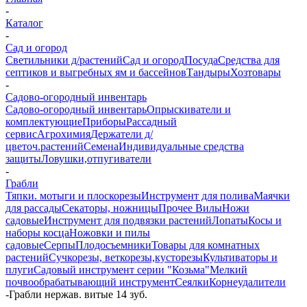
-
Каталог
-
Сад и огород
Светильники д/растений
Сад и огород
Посуда
Средства для
септиков и выгребных ям и бассейнов
Тандыры
Хозтовары
-
Садово-огородный инвентарь
Садово-огородный инвентарь
Опрыскиватели и
комплектующие
Приборы
Рассадный
сервис
Агрохимия
Держатели д/
цветоч.растений
Семена
Индивидуальные средства
защиты
Ловушки,отпугиватели
-
Грабли
Тяпки. мотыги и плоскорезы
Инструмент для полива
Маячки
для рассады
Секаторы, ножницы
Прочее
Вилы
Ножи
садовые
Инструмент для подвязки растений
Лопаты
Косы и
наборы косца
Ножовки и пилы
садовые
Серпы
Плодосъемники
Товары для комнатных
растений
Сучкорезы, веткорезы,кусторезы
Культиваторы и
плуги
Садовый инструмент серии "Козьма"
Мелкий
почвообрабатывающий инструмент
Сеялки
Корнеудалители
-
Грабли нержав. витые 14 зуб.