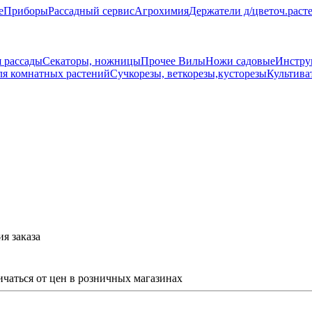
е
Приборы
Рассадный сервис
Агрохимия
Держатели д/цветоч.раст
 рассады
Секаторы, ножницы
Прочее
Вилы
Ножи садовые
Инстру
ля комнатных растений
Сучкорезы, веткорезы,кусторезы
Культива
я заказа
ичаться от цен в розничных магазинах