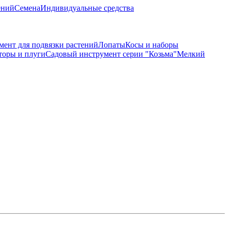
ений
Семена
Индивидуальные средства
мент для подвязки растений
Лопаты
Косы и наборы
торы и плуги
Садовый инструмент серии "Козьма"
Мелкий