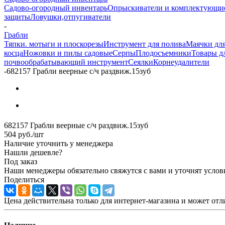
Садово-огородный инвентарь
Опрыскиватели и комплектующи
защиты
Ловушки,отпугиватели
-
Грабли
Тяпки. мотыги и плоскорезы
Инструмент для полива
Маячки для
косца
Ножовки и пилы садовые
Серпы
Плодосъемники
Товары д
почвообрабатывающий инструмент
Сеялки
Корнеудалители
-
682157 Грабли веерные с/ч раздвиж.15зуб
682157 Грабли веерные с/ч раздвиж.15зуб
504
руб.
/шт
Наличие уточнить у менеджера
Нашли дешевле?
Под заказ
Наши менеджеры обязательно свяжутся с вами и уточнят услови
Поделиться
Цена действительна только для интернет-магазина и может отл