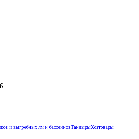
б
иков и выгребных ям и бассейнов
Тандыры
Хозтовары