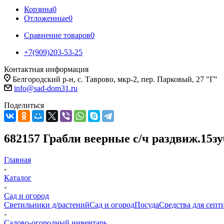
Корзина
0
Отложенные
0
Сравнение товаров
0
+7(909)203-53-25
Контактная информация
Белгородский р-н, с. Таврово, мкр-2, пер. Парковый, 27 "Г"
info@sad-dom31.ru
Поделиться
682157 Грабли веерные с/ч раздвиж.15зу
Главная
-
Каталог
-
Сад и огород
Светильники д/растений
Сад и огород
Посуда
Средства для септ
-
Садово-огородный инвентарь