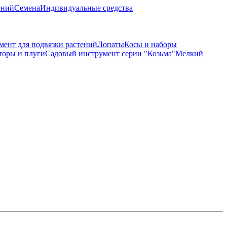
ений
Семена
Индивидуальные средства
мент для подвязки растений
Лопаты
Косы и наборы
торы и плуги
Садовый инструмент серии "Козьма"
Мелкий