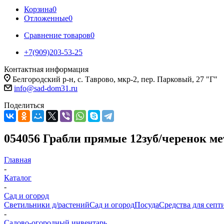
Корзина
0
Отложенные
0
Сравнение товаров
0
+7(909)203-53-25
Контактная информация
Белгородский р-н, с. Таврово, мкр-2, пер. Парковый, 27 "Г"
info@sad-dom31.ru
Поделиться
054056 Грабли прямые 12зуб/черенок ме
Главная
-
Каталог
-
Сад и огород
Светильники д/растений
Сад и огород
Посуда
Средства для септ
-
Садово-огородный инвентарь