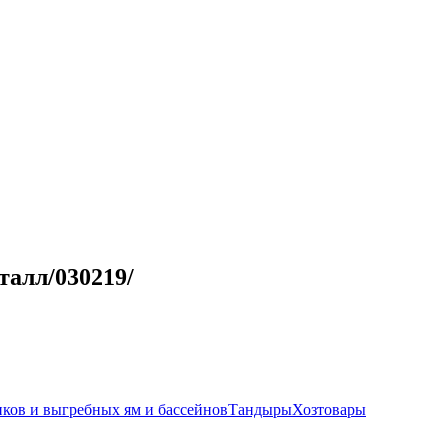
талл/030219/
иков и выгребных ям и бассейнов
Тандыры
Хозтовары