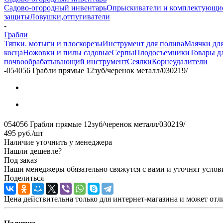
Садово-огородный инвентарь
Опрыскиватели и комплектующи
защиты
Ловушки,отпугиватели
-
Грабли
Тяпки. мотыги и плоскорезы
Инструмент для полива
Маячки для
косца
Ножовки и пилы садовые
Серпы
Плодосъемники
Товары д
почвообрабатывающий инструмент
Сеялки
Корнеудалители
-
054056 Грабли прямые 12зуб/черенок металл/030219/
054056 Грабли прямые 12зуб/черенок металл/030219/
495
руб.
/шт
Наличие уточнить у менеджера
Нашли дешевле?
Под заказ
Наши менеджеры обязательно свяжутся с вами и уточнят услови
Поделиться
Цена действительна только для интернет-магазина и может отл