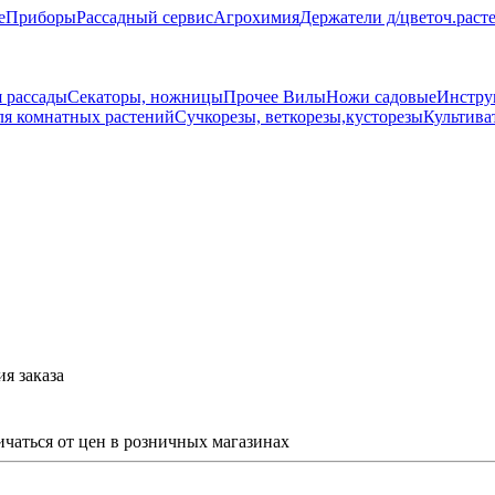
е
Приборы
Рассадный сервис
Агрохимия
Держатели д/цветоч.раст
 рассады
Секаторы, ножницы
Прочее
Вилы
Ножи садовые
Инстру
ля комнатных растений
Сучкорезы, веткорезы,кусторезы
Культива
я заказа
ичаться от цен в розничных магазинах