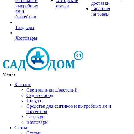
септиков и
Авторские
доставки
выгребных
статьи
Гарантия
ям и
на товар
бассейнов
Тандыры
Хозтовары
Меню
Каталог
Светильники д/растений
Сад и огород
Посуда
Средства для септиков и выгребных ям и
бассейнов
Тандыры
Хозтовары
Статьи
Статьи