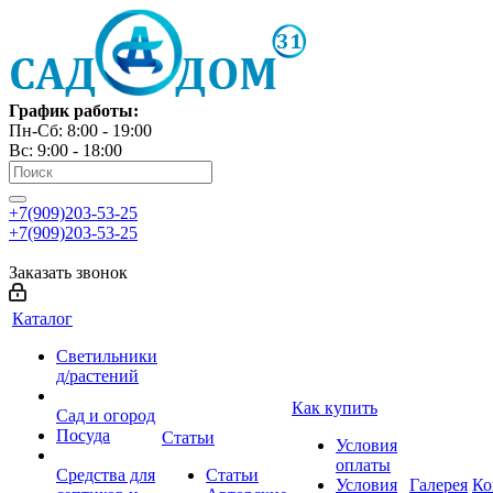
График работы:
Пн-Сб: 8:00 - 19:00
Вс: 9:00 - 18:00
+7(909)203-53-25
+7(909)203-53-25
Заказать звонок
Каталог
Светильники
д/растений
Как купить
Сад и огород
Посуда
Статьи
Условия
оплаты
Средства для
Статьи
Условия
Галерея
Ко