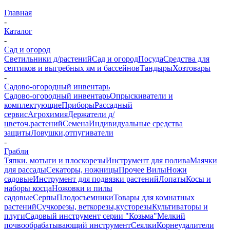
Главная
-
Каталог
-
Сад и огород
Светильники д/растений
Сад и огород
Посуда
Средства для
септиков и выгребных ям и бассейнов
Тандыры
Хозтовары
-
Садово-огородный инвентарь
Садово-огородный инвентарь
Опрыскиватели и
комплектующие
Приборы
Рассадный
сервис
Агрохимия
Держатели д/
цветоч.растений
Семена
Индивидуальные средства
защиты
Ловушки,отпугиватели
-
Грабли
Тяпки. мотыги и плоскорезы
Инструмент для полива
Маячки
для рассады
Секаторы, ножницы
Прочее
Вилы
Ножи
садовые
Инструмент для подвязки растений
Лопаты
Косы и
наборы косца
Ножовки и пилы
садовые
Серпы
Плодосъемники
Товары для комнатных
растений
Сучкорезы, веткорезы,кусторезы
Культиваторы и
плуги
Садовый инструмент серии "Козьма"
Мелкий
почвообрабатывающий инструмент
Сеялки
Корнеудалители