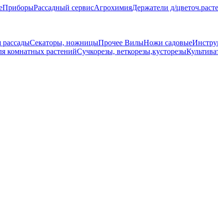
е
Приборы
Рассадный сервис
Агрохимия
Держатели д/цветоч.раст
 рассады
Секаторы, ножницы
Прочее
Вилы
Ножи садовые
Инстру
ля комнатных растений
Сучкорезы, веткорезы,кусторезы
Культива