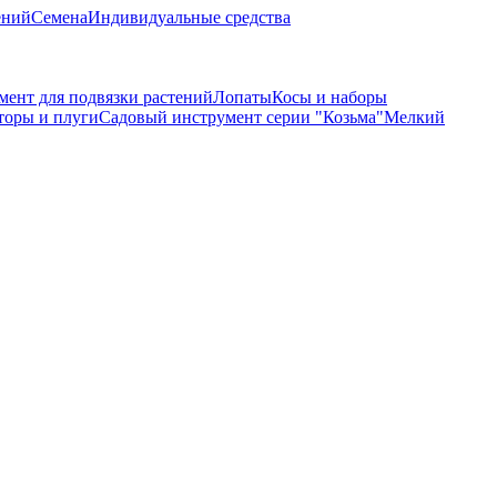
ений
Семена
Индивидуальные средства
мент для подвязки растений
Лопаты
Косы и наборы
торы и плуги
Садовый инструмент серии "Козьма"
Мелкий