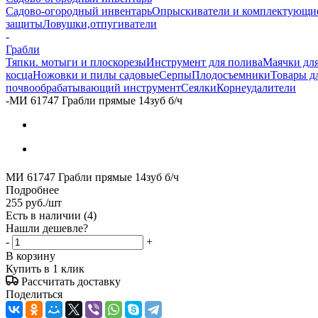
Садово-огородный инвентарь
Опрыскиватели и комплектующи
защиты
Ловушки,отпугиватели
-
Грабли
Тяпки. мотыги и плоскорезы
Инструмент для полива
Маячки для
косца
Ножовки и пилы садовые
Серпы
Плодосъемники
Товары д
почвообрабатывающий инструмент
Сеялки
Корнеудалители
-
МИ 61747 Грабли прямые 14зуб б/ч
МИ 61747 Грабли прямые 14зуб б/ч
Подробнее
255
руб.
/шт
Есть в наличии
(4)
Нашли дешевле?
-
+
В корзину
Купить в 1 клик
Рассчитать доставку
Поделиться