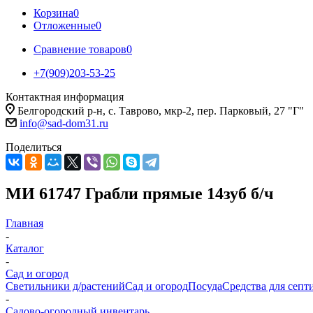
Корзина
0
Отложенные
0
Сравнение товаров
0
+7(909)203-53-25
Контактная информация
Белгородский р-н, с. Таврово, мкр-2, пер. Парковый, 27 "Г"
info@sad-dom31.ru
Поделиться
МИ 61747 Грабли прямые 14зуб б/ч
Главная
-
Каталог
-
Сад и огород
Светильники д/растений
Сад и огород
Посуда
Средства для септ
-
Садово-огородный инвентарь