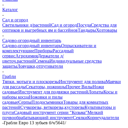
-
Каталог
-
Сад и огород
Светильники д/растений
Сад и огород
Посуда
Средства для
септиков и выгребных ям и бассейнов
Тандыры
Хозтовары
-
Садово-огородный инвентарь
Садово-огородный инвентарь
Опрыскиватели и
комплектующие
Приборы
Рассадный
сервис
Агрохимия
Держатели д/
цветоч.растений
Семена
Индивидуальные средства
защиты
Ловушки,отпугиватели
-
Грабли
Тяпки. мотыги и плоскорезы
Инструмент для полива
Маячки
для рассады
Секаторы, ножницы
Прочее
Вилы
Ножи
садовые
Инструмент для подвязки растений
Лопаты
Косы и
наборы косца
Ножовки и пилы
садовые
Серпы
Плодосъемники
Товары для комнатных
растений
Сучкорезы, веткорезы,кусторезы
Культиваторы и
плуги
Садовый инструмент серии "Козьма"
Мелкий
почвообрабатывающий инструмент
Сеялки
Корнеудалители
-
Грабли Евро 13 зубьев б/ч/5641/