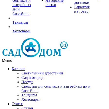
септиков и
Авторские
доставки
выгребных
статьи
Гарантия
ям и
на товар
бассейнов
Тандыры
Хозтовары
Меню
Каталог
Светильники д/растений
Сад и огород
Посуда
Средства для септиков и выгребных ям и
бассейнов
Тандыры
Хозтовары
Статьи
Статьи