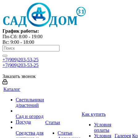
График работы:
Пн-Сб: 8:00 - 19:00
Вс: 9:00 - 18:00
+7(909)203-53-25
+7(909)203-53-25
Заказать звонок
Каталог
Светильники
д/растений
Как купить
Сад и огород
Посуда
Статьи
Условия
оплаты
Средства для
Статьи
Условия
Галерея
Ко