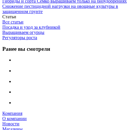
Гибриды и сорта Семко выращиваем только на биоудобрениях
Снижение пестицидной нагрузки на овощные культуры в
защищенном грунте
Статьи
Все статьи
Посадка и уход за клубникой
Выращиваем огурцы
Регуляторы роста
Ранее вы смотрели
Компания
О компании
Новости
Магазины