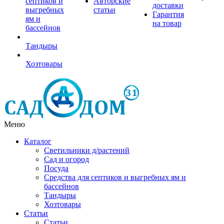
септиков и
Авторские
доставки
выгребных
статьи
Гарантия
ям и
на товар
бассейнов
Тандыры
Хозтовары
Меню
Каталог
Светильники д/растений
Сад и огород
Посуда
Средства для септиков и выгребных ям и
бассейнов
Тандыры
Хозтовары
Статьи
Статьи