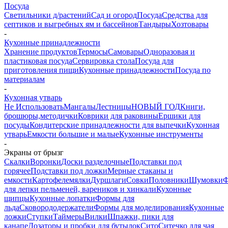
Посуда
Светильники д/растений
Сад и огород
Посуда
Средства для
септиков и выгребных ям и бассейнов
Тандыры
Хозтовары
-
Кухонные принадлежности
Хранение продуктов
Термосы
Самовары
Одноразовая и
пластиковая посуда
Сервировка стола
Посуда для
приготовления пищи
Кухонные принадлежности
Посуда по
материалам
-
Кухонная утварь
Не Использовать
Мангалы
Лестницы
НОВЫЙ ГОД
Книги,
брошюры,методички
Коврики для раковины
Ершики для
посуды
Кондитерские принадлежности для выпечки
Кухонная
утварь
Емкости большие и малые
Кухонные инструменты
-
Экраны от брызг
Скалки
Воронки
Доски разделочные
Подставки под
горячее
Подставки под ложки
Мерные стаканы и
емкости
Картофелемялки
Дуршлаги
Совки
Половники
Шумовки
Ф
для лепки пельменей, вареников и хинкали
Кухонные
щипцы
Кухонные лопатки
Формы для
льда
Сковорододержатели
Формы для моделирования
Кухонные
ложки
Ступки
Таймеры
Вилки
Шпажки, пики для
канапе
Дозаторы и пробки для бутылок
Сито
Ситечко для чая