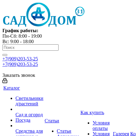
График работы:
Пн-Сб: 8:00 - 19:00
Вс: 9:00 - 18:00
+7(909)203-53-25
+7(909)203-53-25
Заказать звонок
Каталог
Светильники
д/растений
Как купить
Сад и огород
Посуда
Статьи
Условия
оплаты
Средства для
Статьи
Условия
Галерея
Ко