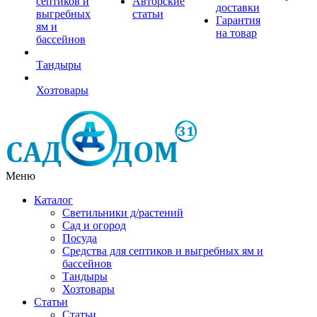
септиков и
Авторские
доставки
выгребных
статьи
Гарантия
ям и
на товар
бассейнов
Тандыры
Хозтовары
Меню
Каталог
Светильники д/растений
Сад и огород
Посуда
Средства для септиков и выгребных ям и
бассейнов
Тандыры
Хозтовары
Статьи
Статьи