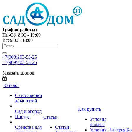
График работы:
Пн-Сб: 8:00 - 19:00
Вс: 9:00 - 18:00
+7(909)203-53-25
+7(909)203-53-25
Заказать звонок
Каталог
Светильники
д/растений
Как купить
Сад и огород
Посуда
Статьи
Условия
оплаты
Средства для
Статьи
Условия
Галерея
Ко