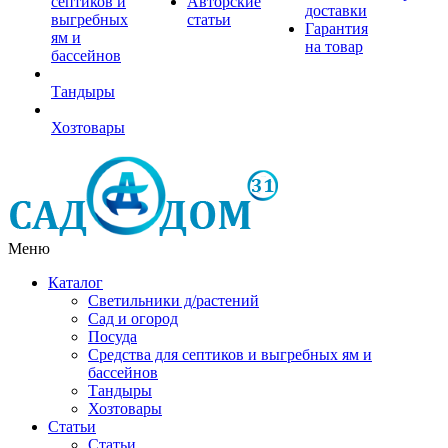
септиков и
Авторские
доставки
выгребных
статьи
Гарантия
ям и
на товар
бассейнов
Тандыры
Хозтовары
Меню
Каталог
Светильники д/растений
Сад и огород
Посуда
Средства для септиков и выгребных ям и
бассейнов
Тандыры
Хозтовары
Статьи
Статьи