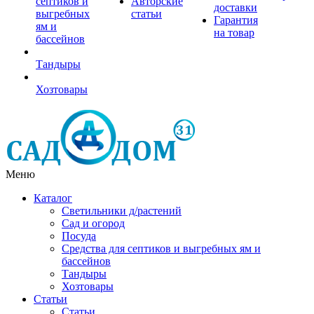
септиков и
Авторские
доставки
выгребных
статьи
Гарантия
ям и
на товар
бассейнов
Тандыры
Хозтовары
Меню
Каталог
Светильники д/растений
Сад и огород
Посуда
Средства для септиков и выгребных ям и
бассейнов
Тандыры
Хозтовары
Статьи
Статьи