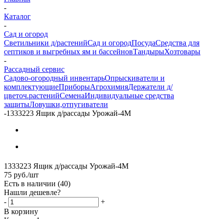
-
Каталог
-
Сад и огород
Светильники д/растений
Сад и огород
Посуда
Средства для
септиков и выгребных ям и бассейнов
Тандыры
Хозтовары
-
Рассадный сервис
Садово-огородный инвентарь
Опрыскиватели и
комплектующие
Приборы
Агрохимия
Держатели д/
цветоч.растений
Семена
Индивидуальные средства
защиты
Ловушки,отпугиватели
-
1333223 Ящик д/рассады Урожай-4М
1333223 Ящик д/рассады Урожай-4М
75
руб.
/шт
Есть в наличии
(40)
Нашли дешевле?
-
+
В корзину