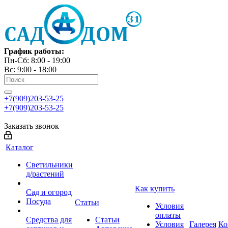
График работы:
Пн-Сб: 8:00 - 19:00
Вс: 9:00 - 18:00
+7(909)203-53-25
+7(909)203-53-25
Заказать звонок
Каталог
Светильники
д/растений
Как купить
Сад и огород
Посуда
Статьи
Условия
оплаты
Средства для
Статьи
Условия
Галерея
Ко