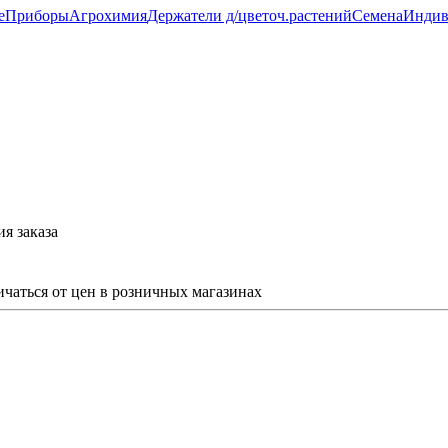
е
Приборы
Агрохимия
Держатели д/цветоч.растений
Семена
Индив
я заказа
ичаться от цен в розничных магазинах