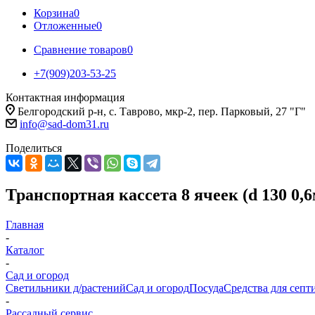
Корзина
0
Отложенные
0
Сравнение товаров
0
+7(909)203-53-25
Контактная информация
Белгородский р-н, с. Таврово, мкр-2, пер. Парковый, 27 "Г"
info@sad-dom31.ru
Поделиться
Транспортная кассета 8 ячеек (d 130 0,
Главная
-
Каталог
-
Сад и огород
Светильники д/растений
Сад и огород
Посуда
Средства для септ
-
Рассадный сервис