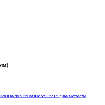
6мм)
иков и выгребных ям и бассейнов
Тандыры
Хозтовары