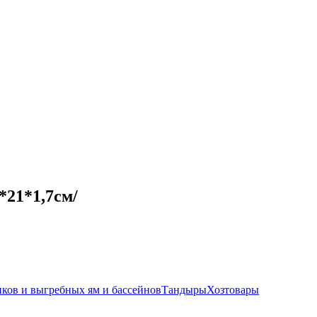
*21*1,7см/
иков и выгребных ям и бассейнов
Тандыры
Хозтовары