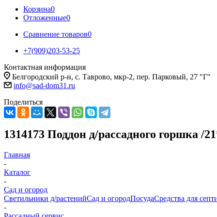
Корзина
0
Отложенные
0
Сравнение товаров
0
+7(909)203-53-25
Контактная информация
Белгородский р-н, с. Таврово, мкр-2, пер. Парковый, 27 "Г"
info@sad-dom31.ru
Поделиться
1314173 Поддон д/рассадного горшка /21
Главная
-
Каталог
-
Сад и огород
Светильники д/растений
Сад и огород
Посуда
Средства для септ
-
Рассадный сервис