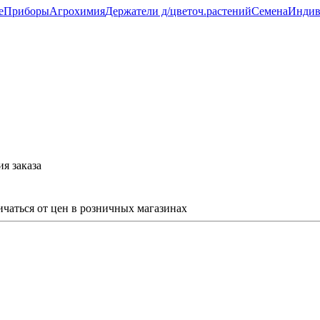
е
Приборы
Агрохимия
Держатели д/цветоч.растений
Семена
Индив
я заказа
ичаться от цен в розничных магазинах