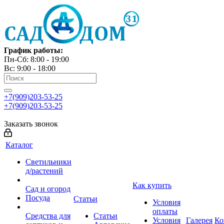
График работы:
Пн-Сб: 8:00 - 19:00
Вс: 9:00 - 18:00
+7(909)203-53-25
+7(909)203-53-25
Заказать звонок
Каталог
Светильники
д/растений
Как купить
Сад и огород
Посуда
Статьи
Условия
оплаты
Средства для
Статьи
Условия
Галерея
Ко