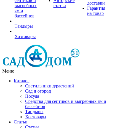
септиков и
Авторские
доставки
выгребных
статьи
Гарантия
ям и
на товар
бассейнов
Тандыры
Хозтовары
Меню
Каталог
Светильники д/растений
Сад и огород
Посуда
Средства для септиков и выгребных ям и
бассейнов
Тандыры
Хозтовары
Статьи
Статьи