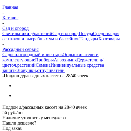
Главная
-
Каталог
-
Сад и огород
Светильники д/растений
Сад и огород
Посуда
Средства для
септиков и выгребных ям и бассейнов
Тандыры
Хозтовары
-
Рассадный сервис
Садово-огородный инвентарь
Опрыскиватели и
комплектующие
Приборы
Агрохимия
Держатели д/
цветоч.растений
Семена
Индивидуальные средства
защиты
Ловушки,отпугиватели
-
Поддон д/рассадных кассет на 28/40 ячеек
Поддон д/рассадных кассет на 28/40 ячеек
56
руб.
/шт
Наличие уточнить у менеджера
Нашли дешевле?
Под заказ