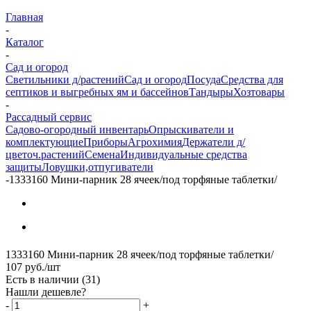
Главная
-
Каталог
-
Сад и огород
Светильники д/растений
Сад и огород
Посуда
Средства для
септиков и выгребных ям и бассейнов
Тандыры
Хозтовары
-
Рассадный сервис
Садово-огородный инвентарь
Опрыскиватели и
комплектующие
Приборы
Агрохимия
Держатели д/
цветоч.растений
Семена
Индивидуальные средства
защиты
Ловушки,отпугиватели
-
1333160 Мини-парник 28 ячеек/под торфяные таблетки/
1333160 Мини-парник 28 ячеек/под торфяные таблетки/
107
руб.
/шт
Есть в наличии
(31)
Нашли дешевле?
-
+