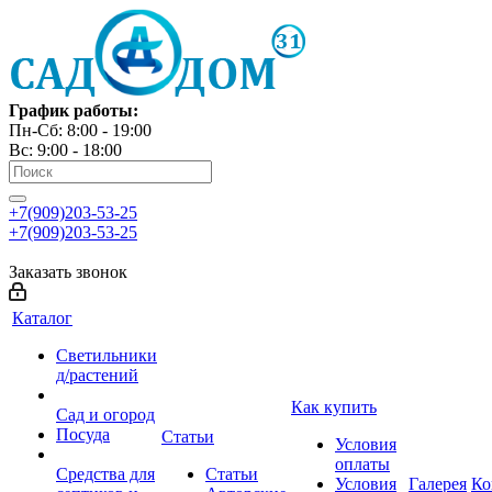
График работы:
Пн-Сб: 8:00 - 19:00
Вс: 9:00 - 18:00
+7(909)203-53-25
+7(909)203-53-25
Заказать звонок
Каталог
Светильники
д/растений
Как купить
Сад и огород
Посуда
Статьи
Условия
оплаты
Средства для
Статьи
Условия
Галерея
Ко