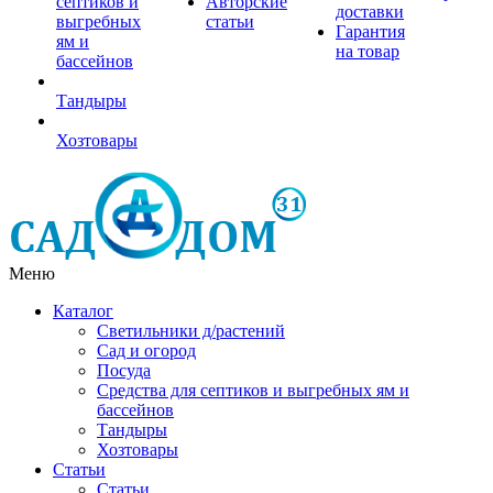
септиков и
Авторские
доставки
выгребных
статьи
Гарантия
ям и
на товар
бассейнов
Тандыры
Хозтовары
Меню
Каталог
Светильники д/растений
Сад и огород
Посуда
Средства для септиков и выгребных ям и
бассейнов
Тандыры
Хозтовары
Статьи
Статьи