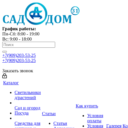
График работы:
Пн-Сб: 8:00 - 19:00
Вс: 9:00 - 18:00
+7(909)203-53-25
+7(909)203-53-25
Заказать звонок
Каталог
Светильники
д/растений
Как купить
Сад и огород
Посуда
Статьи
Условия
оплаты
Средства для
Статьи
Условия
Галерея
Ко