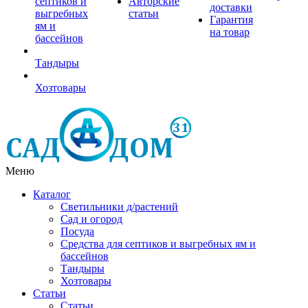
септиков и
Авторские
доставки
выгребных
статьи
Гарантия
ям и
на товар
бассейнов
Тандыры
Хозтовары
Меню
Каталог
Светильники д/растений
Сад и огород
Посуда
Средства для септиков и выгребных ям и
бассейнов
Тандыры
Хозтовары
Статьи
Статьи