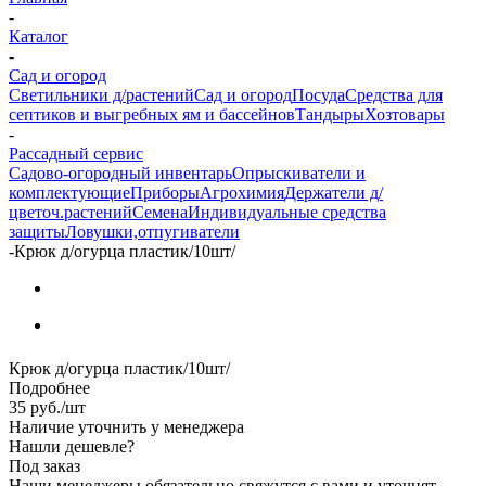
-
Каталог
-
Сад и огород
Светильники д/растений
Сад и огород
Посуда
Средства для
септиков и выгребных ям и бассейнов
Тандыры
Хозтовары
-
Рассадный сервис
Садово-огородный инвентарь
Опрыскиватели и
комплектующие
Приборы
Агрохимия
Держатели д/
цветоч.растений
Семена
Индивидуальные средства
защиты
Ловушки,отпугиватели
-
Крюк д/огурца пластик/10шт/
Крюк д/огурца пластик/10шт/
Подробнее
35
руб.
/шт
Наличие уточнить у менеджера
Нашли дешевле?
Под заказ
Наши менеджеры обязательно свяжутся с вами и уточнят