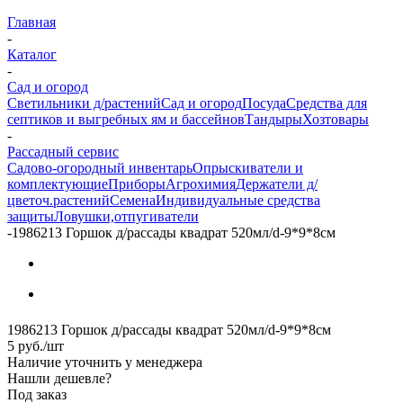
Главная
-
Каталог
-
Сад и огород
Светильники д/растений
Сад и огород
Посуда
Средства для
септиков и выгребных ям и бассейнов
Тандыры
Хозтовары
-
Рассадный сервис
Садово-огородный инвентарь
Опрыскиватели и
комплектующие
Приборы
Агрохимия
Держатели д/
цветоч.растений
Семена
Индивидуальные средства
защиты
Ловушки,отпугиватели
-
1986213 Горшок д/рассады квадрат 520мл/d-9*9*8см
1986213 Горшок д/рассады квадрат 520мл/d-9*9*8см
5
руб.
/шт
Наличие уточнить у менеджера
Нашли дешевле?
Под заказ