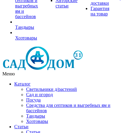
септиков и
Авторские
доставки
выгребных
статьи
Гарантия
ям и
на товар
бассейнов
Тандыры
Хозтовары
Меню
Каталог
Светильники д/растений
Сад и огород
Посуда
Средства для септиков и выгребных ям и
бассейнов
Тандыры
Хозтовары
Статьи
Статьи