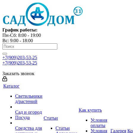
График работы:
Пн-Сб: 8:00 - 19:00
Вс: 9:00 - 18:00
+7(909)203-53-25
+7(909)203-53-25
Заказать звонок
Каталог
Светильники
д/растений
Как купить
Сад и огород
Посуда
Статьи
Условия
оплаты
Средства для
Статьи
Условия
Галерея
Ко