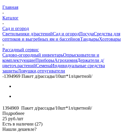
Главная
-
Каталог
-
Сад и огород
Светильники д/растений
Сад и огород
Посуда
Средства для
септиков и выгребных ям и бассейнов
Тандыры
Хозтовары
-
Рассадный сервис
Садово-огородный инвентарь
Опрыскиватели и
комплектующие
Приборы
Агрохимия
Держатели д/
цветоч.растений
Семена
Индивидуальные средства
защиты
Ловушки,отпугиватели
-
1394969 Пакет д/рассады/10шт*1л/цветной/
1394969 Пакет д/рассады/10шт*1л/цветной/
Подробнее
25
руб.
/шт
Есть в наличии
(27)
Нашли дешевле?