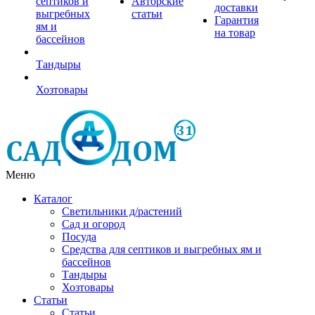
септиков и
Авторские
доставки
выгребных
статьи
Гарантия
ям и
на товар
бассейнов
Тандыры
Хозтовары
Меню
Каталог
Светильники д/растений
Сад и огород
Посуда
Средства для септиков и выгребных ям и
бассейнов
Тандыры
Хозтовары
Статьи
Статьи