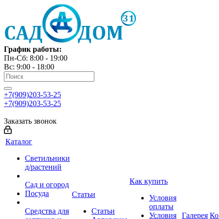
График работы:
Пн-Сб: 8:00 - 19:00
Вс: 9:00 - 18:00
+7(909)203-53-25
+7(909)203-53-25
Заказать звонок
Каталог
Светильники
д/растений
Как купить
Сад и огород
Посуда
Статьи
Условия
оплаты
Средства для
Статьи
Условия
Галерея
Ко